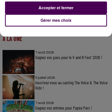
Accepter et fermer
Gérer mes choix
À LA UNE
7 août 2026
Gagnez vos pass pour le V and B Fest' 2026 !
11 juillet 2026
Inscrivez-vous au casting The Voice & The Voice
Kids !
7 août 2026
Gagnez vos entrées pour Papéa Parc !