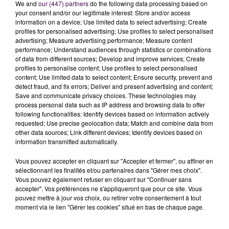
We and
our (447) partners
do the following data processing based on
your consent and/or our legitimate interest: Store and/or access
information on a device; Use limited data to select advertising; Create
profiles for personalised advertising; Use profiles to select personalised
advertising; Measure advertising performance; Measure content
performance; Understand audiences through statistics or combinations
of data from different sources; Develop and improve services; Create
profiles to personalise content; Use profiles to select personalised
content; Use limited data to select content; Ensure security, prevent and
LA RUE DE FLANDRES COUPÉE UNE
detect fraud, and fix errors; Deliver and present advertising and content;
PARTIE DE LA JOURNÉE
Save and communicate privacy choices. These technologies may
process personal data such as IP address and browsing data to offer
following functionalities: Identify devices based on information actively
Si l'incendie était maîtrisé à 10h, les pompiers
requested; Use precise geolocation data; Match and combine data from
other data sources; Link different devices; Identify devices based on
indiquaient que
la rue de Flandres resterait coupée
information transmitted automatically.
une partie de la journée
. Des opérations de contrôles
de sécurité doivent être menées dans le secteur,
Vous pouvez accepter en cliquant sur "Accepter et fermer", ou affiner en
sélectionnant les finalités et/ou partenaires dans "Gérer mes choix".
"opérations qui devraient être longues"
d'après les
Vous pouvez également refuser en cliquant sur "Continuer sans
secouristes présents sur place.
accepter". Vos préférences ne s'appliqueront que pour ce site. Vous
pouvez mettre à jour vos choix, ou retirer votre consentement à tout
moment via le lien "Gérer les cookies" situé en bas de chaque page.