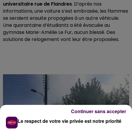
universitaire rue de Flandres
. D’après nos
informations, une voiture s’est embrasée, les flammes
se seraient ensuite propagées à un autre véhicule.
Une quarantaine d’étudiants a été évacuée au
gymnase Marie-Amélie Le Fur, aucun blessé. Des
solutions de relogement vont leur être proposées.
Continuer sans accepter
Le respect de votre vie privée est notre priorité