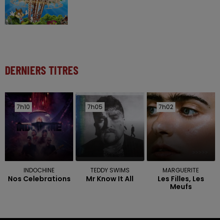
DERNIERS TITRES
7h10
7h10
7h05
7h05
7h02
7h02
INDOCHINE
TEDDY SWIMS
MARGUERITE
Nos Celebrations
Mr Know It All
Les Filles, Les
Meufs