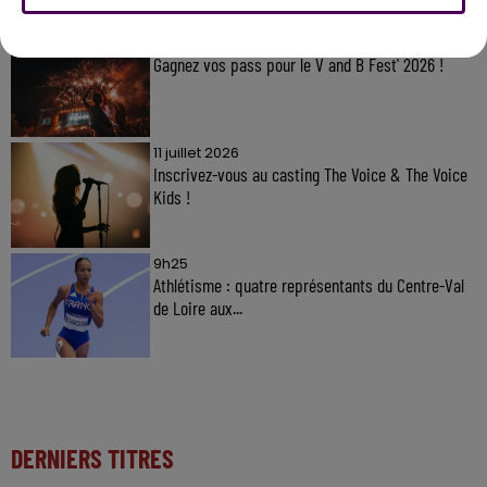
7 août 2026
Gagnez vos pass pour le V and B Fest' 2026 !
11 juillet 2026
Inscrivez-vous au casting The Voice & The Voice
Kids !
9h25
Athlétisme : quatre représentants du Centre-Val
de Loire aux...
DERNIERS TITRES