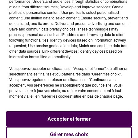
sécurité des circulations et la fiabilité de
performance; Understand audiences through statistics or combinations
of data from different sources; Develop and improve services; Create
l'infrastructure"
, indique la compagnie ferroviaire.
profiles to personalise content; Use profiles to select personalised
content; Use limited data to select content; Ensure security, prevent and
detect fraud, and fix errors; Deliver and present advertising and content;
Depuis l’incendie du 29 mars, nos équipes et
Save and communicate privacy choices. These technologies may
partenaires à la gare de Tours travaillent
process personal data such as IP address and browsing data to offer
d’arrache-pied pour réparer les dégâts du poste
following functionalities: Identify devices based on information actively
requested; Use precise geolocation data; Match and combine data from
d’aiguillage principal. 1/3
other data sources; Link different devices; Identify devices based on
pic.twitter.com/DatUNox5iH
information transmitted automatically.
— SNCF Réseau (@SNCFReseau)
April 7, 2025
Vous pouvez accepter en cliquant sur "Accepter et fermer", ou affiner en
sélectionnant les finalités et/ou partenaires dans "Gérer mes choix".
Vous pouvez également refuser en cliquant sur "Continuer sans
accepter". Vos préférences ne s'appliqueront que pour ce site. Vous
pouvez mettre à jour vos choix, ou retirer votre consentement à tout
moment via le lien "Gérer les cookies" situé en bas de chaque page.
Accepter et fermer
À LA UNE
Gérer mes choix