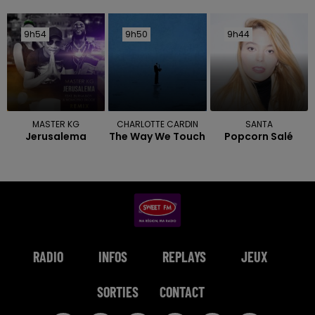
9h54
9h54
9h50
9h50
9h44
9h44
MASTER KG
CHARLOTTE CARDIN
SANTA
Jerusalema
The Way We Touch
Popcorn Salé
RADIO
INFOS
REPLAYS
JEUX
SORTIES
CONTACT