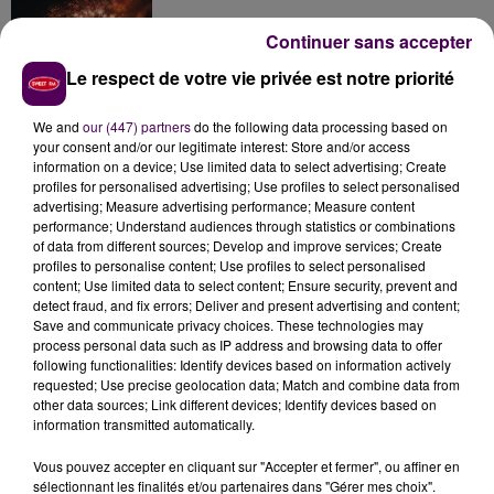
Continuer sans accepter
Le respect de votre vie privée est notre priorité
Inscrivez-vous au casting The Voice & The Voice
Kids !
We and
our (447) partners
do the following data processing based on
your consent and/or our legitimate interest: Store and/or access
information on a device; Use limited data to select advertising; Create
profiles for personalised advertising; Use profiles to select personalised
Gagnez vos entrées pour Papéa Parc !
advertising; Measure advertising performance; Measure content
performance; Understand audiences through statistics or combinations
of data from different sources; Develop and improve services; Create
profiles to personalise content; Use profiles to select personalised
content; Use limited data to select content; Ensure security, prevent and
detect fraud, and fix errors; Deliver and present advertising and content;
Save and communicate privacy choices. These technologies may
process personal data such as IP address and browsing data to offer
following functionalities: Identify devices based on information actively
requested; Use precise geolocation data; Match and combine data from
DERNIERS TITRES
other data sources; Link different devices; Identify devices based on
information transmitted automatically.
Vous pouvez accepter en cliquant sur "Accepter et fermer", ou affiner en
0h29
0h29
0h25
0h25
0h23
0h23
sélectionnant les finalités et/ou partenaires dans "Gérer mes choix".