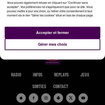
Vous pouvez également refuser en cliquant sur "Continuer sans
accepter". Vos préférences ne s'appliqueront que pour ce site. Vous
pouvez mettre à jour vos choix, ou retirer votre consentement à tout
moment via le lien "Gérer les cookies" situé en bas de chaque page.
JEREMY FREROT
SHAKAPONK
RIVIERA
Frerot
I'm Picky
She Doesn't Mind
Accepter et fermer
(unplugged)
Gérer mes choix
RADIO
INFOS
REPLAYS
JEUX
SORTIES
CONTACT