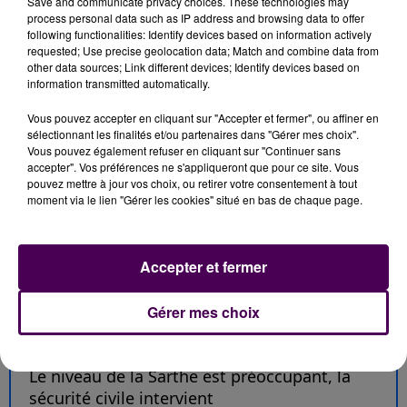
Save and communicate privacy choices. These technologies may
process personal data such as IP address and browsing data to offer
following functionalities: Identify devices based on information actively
requested; Use precise geolocation data; Match and combine data from
other data sources; Link different devices; Identify devices based on
information transmitted automatically.
Les services de Météo-France n'ont placé le
Vous pouvez accepter en cliquant sur "Accepter et fermer", ou affiner en
département de la Sarthe qu'en
"
vigilance jaune
"
vis-
sélectionnant les finalités et/ou partenaires dans "Gérer mes choix".
à-vis du risque de crues pour cette journée du lundi 27
Vous pouvez également refuser en cliquant sur "Continuer sans
janvier. Les voisins de la Mayenne, du Maine-et-Loire et
accepter". Vos préférences ne s'appliqueront que pour ce site. Vous
pouvez mettre à jour vos choix, ou retirer votre consentement à tout
de l'Orne sont en revanche sous
"
vigilance orange
"
.
moment via le lien "Gérer les cookies" situé en bas de chaque page.
... A LIRE AUSSI :
Accepter et fermer
Gérer mes choix