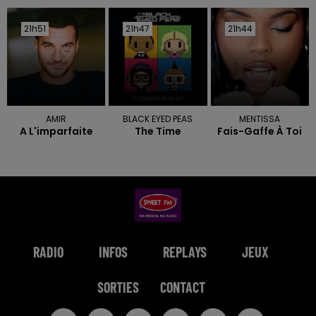
21h51
21h51
21h47
21h47
21h44
21h44
AMIR
BLACK EYED PEAS
MENTISSA
A L'imparfaite
The Time
Fais-Gaffe À Toi
RADIO
INFOS
REPLAYS
JEUX
SORTIES
CONTACT