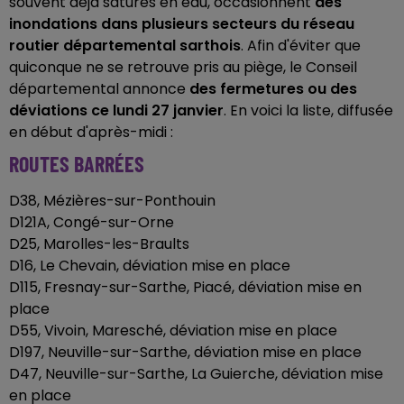
souvent déjà saturés en eau, occasionnent
des
inondations dans plusieurs secteurs du réseau
routier départemental sarthois
. Afin d'éviter que
quiconque ne se retrouve pris au piège, le Conseil
départemental annonce
des fermetures ou des
déviations ce lundi 27 janvier
. En voici la liste, diffusée
en début d'après-midi :
ROUTES BARRÉES
D38, Mézières-sur-Ponthouin
D121A, Congé-sur-Orne
D25, Marolles-les-Braults
D16, Le Chevain, déviation mise en place
D115, Fresnay-sur-Sarthe, Piacé, déviation mise en
place
D55, Vivoin, Maresché, déviation mise en place
D197, Neuville-sur-Sarthe, déviation mise en place
D47, Neuville-sur-Sarthe, La Guierche, déviation mise
en place