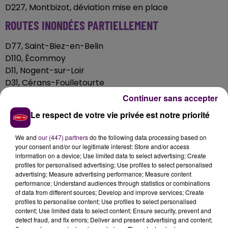
D227, Montbizot, déviation mise en place
ROUTES INONDÉES PARTIELLEMENT
D77, Saint-Biez-en-Belin
D110, Écommoy
D11, Nogent-sur-Loir
D31, Cérans-Foulletourte
Continuer sans accepter
Le respect de votre vie privée est notre priorité
We and
our (447) partners
do the following data processing based on
your consent and/or our legitimate interest: Store and/or access
information on a device; Use limited data to select advertising; Create
profiles for personalised advertising; Use profiles to select personalised
advertising; Measure advertising performance; Measure content
performance; Understand audiences through statistics or combinations
of data from different sources; Develop and improve services; Create
profiles to personalise content; Use profiles to select personalised
content; Use limited data to select content; Ensure security, prevent and
detect fraud, and fix errors; Deliver and present advertising and content;