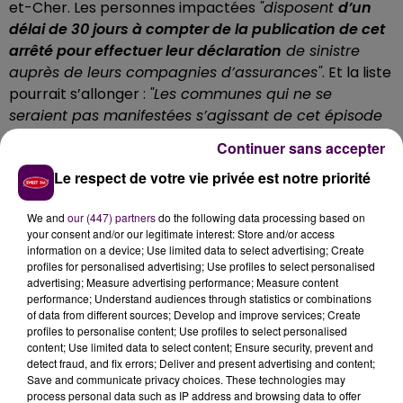
et-Cher. Les personnes impactées
"disposent
d’un
délai de 30 jours à compter de la publication de cet
arrêté pour effectuer leur déclaration
de sinistre
auprès de leurs compagnies d’assurances"
. Et la liste
pourrait s’allonger :
"Les communes qui ne se
seraient pas manifestées s’agissant de cet épisode
disposent toujours de la possibilité de déposer une
Continuer sans accepter
demande auprès de la préfecture du Loir-et-Cher.
Le respect de votre vie privée est notre priorité
Ces demandes seront instruites dans le cadre de la
procédure classique"
précisent les services de l'Etat.
We and
our (447) partners
do the following data processing based on
LA LISTE DES COMMUNES
your consent and/or our legitimate interest: Store and/or access
information on a device; Use limited data to select advertising; Create
CONCERNÉES
profiles for personalised advertising; Use profiles to select personalised
advertising; Measure advertising performance; Measure content
performance; Understand audiences through statistics or combinations
Areines
of data from different sources; Develop and improve services; Create
Artins
profiles to personalise content; Use profiles to select personalised
content; Use limited data to select content; Ensure security, prevent and
Brévainville
detect fraud, and fix errors; Deliver and present advertising and content;
Fréteval
Save and communicate privacy choices. These technologies may
Lavardin
process personal data such as IP address and browsing data to offer