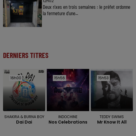
12h02
Deux rixes en trois semaines : le préfet ordonne
la fermeture d'une...
DERNIERS TITRES
16h00
16h00
15h56
15h56
15h53
15h53
SHAKIRA & BURNA BOY
INDOCHINE
TEDDY SWIMS
Dai Dai
Nos Celebrations
Mr Know It All