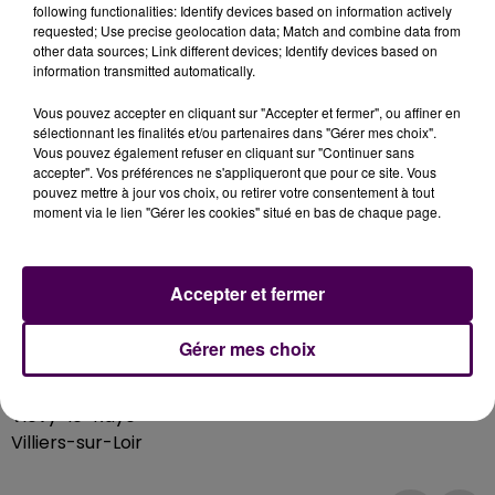
following functionalities: Identify devices based on information actively
Lignières
requested; Use precise geolocation data; Match and combine data from
Lisle
other data sources; Link different devices; Identify devices based on
Meslay
information transmitted automatically.
Montoire-sur-le-Loir
Vous pouvez accepter en cliquant sur "Accepter et fermer", ou affiner en
Morée
sélectionnant les finalités et/ou partenaires dans "Gérer mes choix".
Naveil
Vous pouvez également refuser en cliquant sur "Continuer sans
accepter". Vos préférences ne s'appliqueront que pour ce site. Vous
Pezou
pouvez mettre à jour vos choix, ou retirer votre consentement à tout
Les Roches-l'Évêque
moment via le lien "Gérer les cookies" situé en bas de chaque page.
Saint-Firmin-des-Prés
Saint-Hilaire-la-Gravelle
Saint-Jacques-des-Guérets
Accepter et fermer
Saint-Jean-Froidmentel
Saint-Ouen
Gérer mes choix
Thoré-la-Rochette
Vendôme
Vievy-le-Rayé
Villiers-sur-Loir