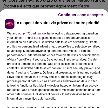
et
"possiblement 100 à 120 km/h"
selon Météo France.
L'activité électrique promet également d'être
"intense"
avertit-on, en précisant que le phénomène
Continuer sans accepter
s'estompera
"en cours de nuit"
.
Le respect de votre vie privée est notre priorité
Pour mercredi 25 juin 2025 :
We and
our (447) partners
do the following data processing based on
🟠 49 départements en Vigilance orange
your consent and/or our legitimate interest: Store and/or access
information on a device; Use limited data to select advertising; Create
profiles for personalised advertising; Use profiles to select personalised
Pour jeudi 26 juin 2025 :
advertising; Measure advertising performance; Measure content
🟠 2 départements en Vigilance orange
performance; Understand audiences through statistics or combinations
of data from different sources; Develop and improve services; Create
profiles to personalise content; Use profiles to select personalised
Restez prudents et informés :
https://t.co/JGz4rTUvHP
content; Use limited data to select content; Ensure security, prevent and
pic.twitter.com/3pEVgOUJri
detect fraud, and fix errors; Deliver and present advertising and content;
Save and communicate privacy choices. These technologies may
— VigiMétéoFrance (@VigiMeteoFrance)
June 25,
process personal data such as IP address and browsing data to offer
2025
following functionalities: Identify devices based on information actively
requested; Use precise geolocation data; Match and combine data from
other data sources; Link different devices; Identify devices based on
Pour consulter la carte de vigilance éditée par Météo
information transmitted automatically.
France,
cliquez ici
!
Vous pouvez accepter en cliquant sur "Accepter et fermer", ou affiner en