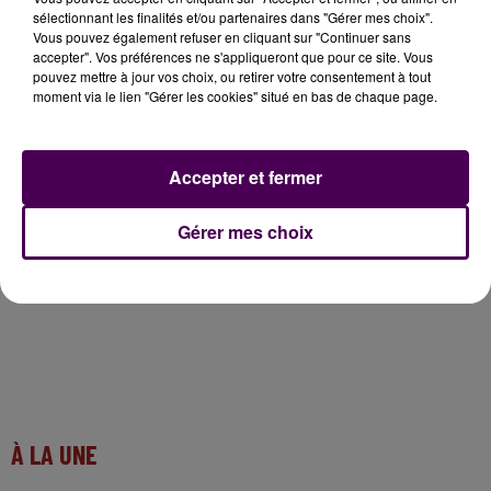
sélectionnant les finalités et/ou partenaires dans "Gérer mes choix".
... A LIRE AUSSI :
Vous pouvez également refuser en cliquant sur "Continuer sans
accepter". Vos préférences ne s'appliqueront que pour ce site. Vous
pouvez mettre à jour vos choix, ou retirer votre consentement à tout
moment via le lien "Gérer les cookies" situé en bas de chaque page.
De gros orages attendus dans l'Eure et la Seine-
Maritime
#AlerteMeteo
#Normandie
https://t.co/zMU1iAznbl
Accepter et fermer
— Sweet FM (@SweetFmRadio)
June 25, 2025
Gérer mes choix
À LA UNE