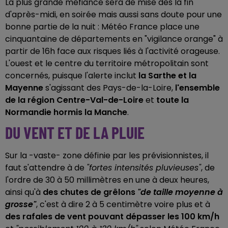
La plus grande méfiance sera de mise dès la fin
d'après-midi, en soirée mais aussi sans doute pour une
bonne partie de la nuit : Météo France place une
cinquantaine de départements en "vigilance orange" à
partir de 16h face aux risques liés à l'activité orageuse.
L'ouest et le centre du territoire métropolitain sont
concernés, puisque l'alerte inclut
la Sarthe et la
Mayenne
s'agissant des Pays-de-la-Loire,
l'ensemble
de la région Centre-Val-de-Loire
et
toute la
Normandie hormis la Manche
.
DU VENT ET DE LA PLUIE
Sur la -vaste- zone définie par les prévisionnistes, il
faut s'attendre à de
"fortes intensités pluvieuses"
, de
l'ordre de 30 à 50 millimètres en une à deux heures,
ainsi qu'à
des chutes de grêlons
"de taille moyenne à
grosse"
, c'est à dire 2 à 5 centimètre voire plus et à
des rafales de vent pouvant dépasser les 100 km/h