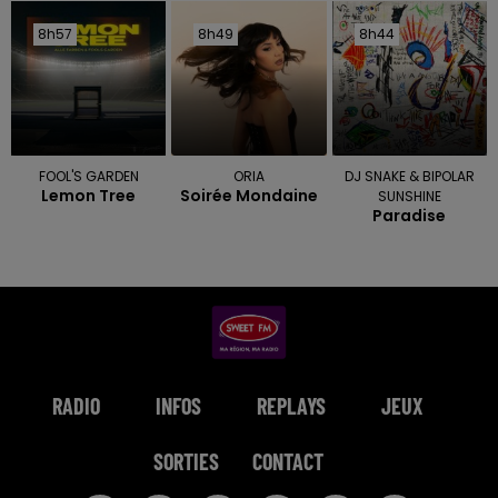
8h57
8h57
8h49
8h49
8h44
8h44
FOOL'S GARDEN
ORIA
DJ SNAKE & BIPOLAR
Lemon Tree
Soirée Mondaine
SUNSHINE
Paradise
RADIO
INFOS
REPLAYS
JEUX
SORTIES
CONTACT