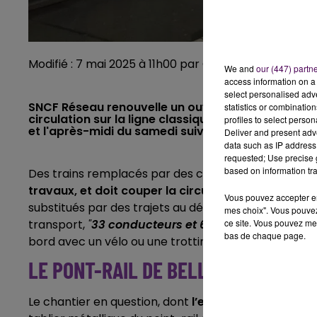
Modifié : 7 mai 2025 à 11h00 par Corentin Allain / cr
We and
our (447) partn
access information on a 
select personalised ad
SNCF Réseau renouvelle un ouvrage en Sarthe, un po
statistics or combinatio
circulation sur la ligne classique Le Mans - Laval.
profiles to select person
et l'après-midi du samedi suivant.
Deliver and present adv
data such as IP address 
requested; Use precise g
based on information tra
Des trains remplacés par des cars entre Sarthe et
travaux, et doit couper la circulation à partir de 
Vous pouvez accepter en 
substitués par des trajets au départ des gares routi
mes choix". Vous pouvez
ce site. Vous pouvez met
transport,
"
33 conducteurs et 63 missions d’autoc
bas de chaque page.
bord avec un vélo ou une trottinette.
LE PONT-RAIL DE BELLE-FONTAINE 
Le chantier en question, dont
l’enveloppe dépasse