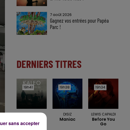
7 août 2026
Gagnez vos entrées pour Papéa
Parc !
DERNIERS TITRES
19h41
19h41
19h38
19h38
19h34
19h34
KALEO
DISIZ
LEWIS CAPALDI
Way Down We
Maniac
Before You
uer sans accepter
Go
Go