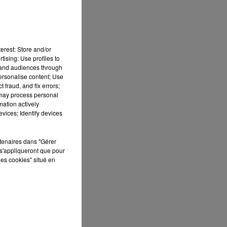
erest: Store and/or
tising; Use profiles to
tand audiences through
personalise content; Use
ai
 fraud, and fix errors;
 may process personal
mation actively
vices; Identify devices
rtenaires dans "Gérer
s'appliqueront que pour
les cookies" situé en