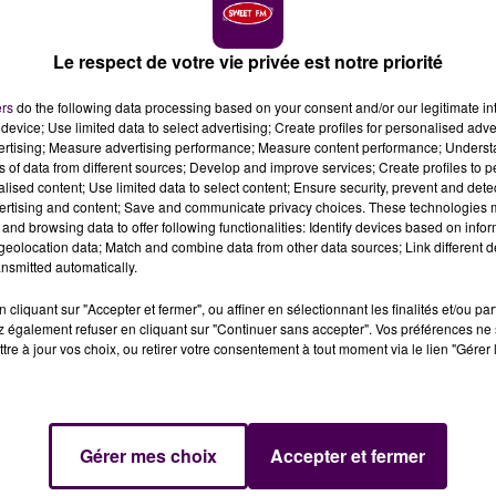
Le respect de votre vie privée est notre priorité
édit photo : Sweet FM
ers
do the following data processing based on your consent and/or our legitimate int
device; Use limited data to select advertising; Create profiles for personalised adver
vertising; Measure advertising performance; Measure content performance; Unders
nt-rail situé à Sillé-le-Guillaume, et doit couper la
ns of data from different sources; Develop and improve services; Create profiles to 
 Aucun TER ne roulera entre la soirée de ce mercredi 7 m
alised content; Use limited data to select content; Ensure security, prevent and detect
ertising and content; Save and communicate privacy choices. These technologies
and browsing data to offer following functionalities: Identify devices based on infor
eolocation data; Match and combine data from other data sources; Link different de
nsmitted automatically.
 Mayenne :
SNCF Réseau entame ce mercredi 7 mai des
21h30
.
Jusqu’à samedi 10 mai, 14h45
, tous les TER seront
cliquant sur "Accepter et fermer", ou affiner en sélectionnant les finalités et/ou pa
ères du Mans ou de Laval. Pour assurer ce plan de
 également refuser en cliquant sur "Continuer sans accepter". Vos préférences ne 
tre à jour vos choix, ou retirer votre consentement à tout moment via le lien "Gérer 
ars
"
sont nécessaires. Impossible, d’ailleurs, de monter à
RENOUVELÉ
Gérer mes choix
Accepter et fermer
le million et demi d’euros
, consiste à remplacer l’ancien