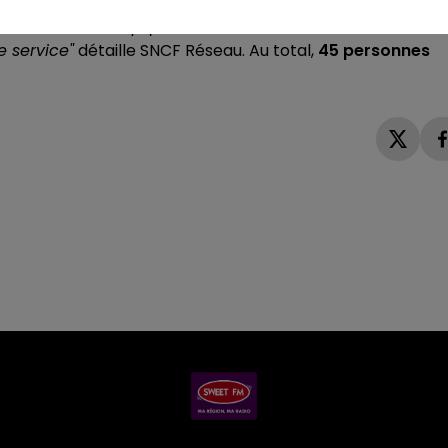
itué
à proximité de la gare de Sillé-le-Guillaume
, par un
ies ballastées, équipé d’un accotement latéral"
et
e service"
détaille SNCF Réseau. Au total,
45 personnes