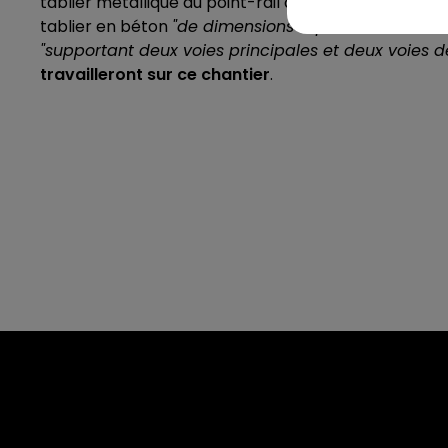
tablier métallique du point-rail de Belle-Fontaine, s
tablier en béton
"de dimensions équivalentes, à vo
"supportant deux voies principales et deux voies d
travailleront sur ce chantier
.