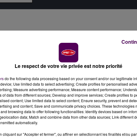
Contin
Le respect de votre vie privée est notre priorité
ers
do the following data processing based on your consent and/or our legitimate int
device; Use limited data to select advertising; Create profiles for personalised adver
vertising; Measure advertising performance; Measure content performance; Unders
ns of data from different sources; Develop and improve services; Create profiles to 
alised content; Use limited data to select content; Ensure security, prevent and detect
ertising and content; Save and communicate privacy choices. These technologies
and browsing data to offer following functionalities: Identify devices based on infor
eolocation data; Match and combine data from other data sources; Link different de
nsmitted automatically.
cliquant sur "Accepter et fermer", ou affiner en sélectionnant les finalités et/ou pa