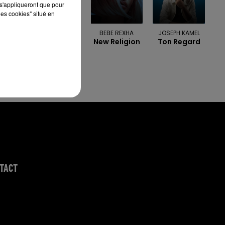
s'appliqueront que pour
les cookies" situé en
TRYO
BEBE REXHA
JOSEPH KAMEL
L'hymne De
New Religion
Ton Regard
Nos
Campagnes
TACT