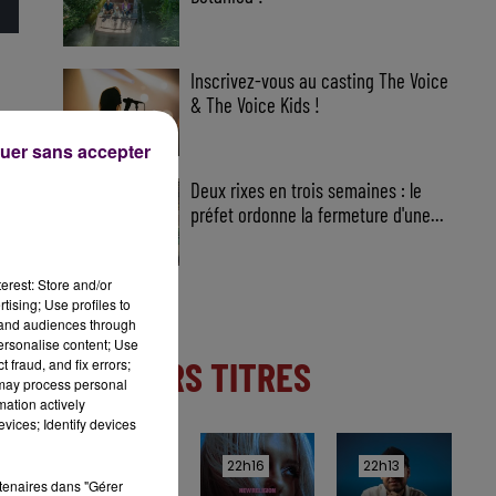
Inscrivez-vous au casting The Voice
& The Voice Kids !
uer sans accepter
Deux rixes en trois semaines : le
préfet ordonne la fermeture d'une...
erest: Store and/or
tising; Use profiles to
tand audiences through
personalise content; Use
DERNIERS TITRES
 fraud, and fix errors;
 may process personal
mation actively
vices; Identify devices
22h18
22h18
22h16
22h16
22h13
22h13
rtenaires dans "Gérer