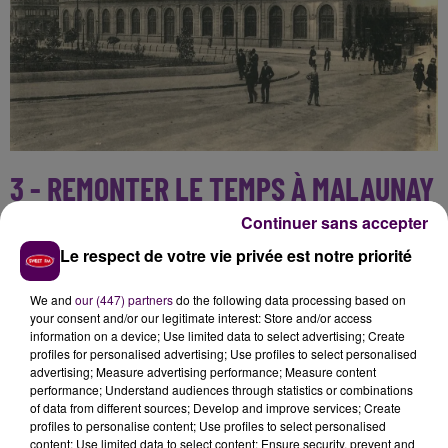
3 - REMONTER LE TEMPS À MALAUNAY
(SEINE-MARITIME)
Continuer sans accepter
Le respect de votre vie privée est notre priorité
Un parcours commenté est proposé ce samedi 21
septembre, afin de découvrir ou redécouvrir l’histoire
We and
our (447) partners
do the following data processing based on
de la commune.
Un comédien, Sylvain Colombel,
your consent and/or our legitimate interest: Store and/or access
information on a device; Use limited data to select advertising; Create
nous emmènera sur les chemins
, où se mêleront
profiles for personalised advertising; Use profiles to select personalised
anecdotes et surprises.
advertising; Measure advertising performance; Measure content
performance; Understand audiences through statistics or combinations
Marche de 3,5 kilomètres ce samedi de 14h à 16h30.
of data from different sources; Develop and improve services; Create
Rendez-vous à l’atelier mobile du parc.
profiles to personalise content; Use profiles to select personalised
content; Use limited data to select content; Ensure security, prevent and