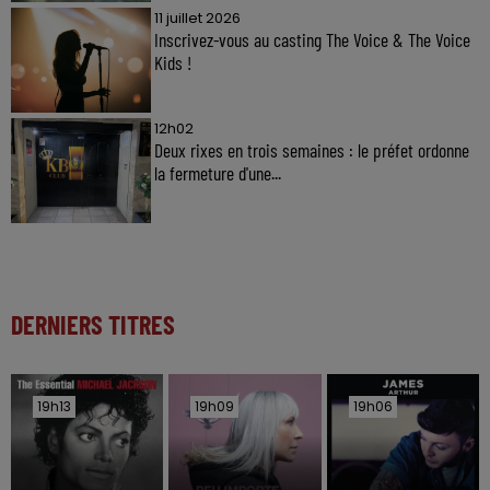
11 juillet 2026
Inscrivez-vous au casting The Voice & The Voice
Kids !
12h02
Deux rixes en trois semaines : le préfet ordonne
la fermeture d'une...
DERNIERS TITRES
19h13
19h13
19h09
19h09
19h06
19h06