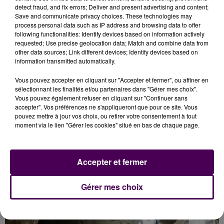
4 - LA CHAMPIGNONNIÈRE DE BRIONNE
detect fraud, and fix errors; Deliver and present advertising and content;
Save and communicate privacy choices. These technologies may
(EURE)
process personal data such as IP address and browsing data to offer
following functionalities: Identify devices based on information actively
requested; Use precise geolocation data; Match and combine data from
Visite d’un lieu insolite et méconnu. La ville de Brionne
other data sources; Link different devices; Identify devices based on
vous invite à découvrir la champignonnière des
information transmitted automatically.
Briquetteries. Creusé au XIXe siècle,
ce souterrain a
Vous pouvez accepter en cliquant sur "Accepter et fermer", ou affiner en
servi d’abri aux habitants de la commune
lors des
sélectionnant les finalités et/ou partenaires dans "Gérer mes choix".
bombardements de l'été 1944, prémices de la
Vous pouvez également refuser en cliquant sur "Continuer sans
libération du territoire.
accepter". Vos préférences ne s'appliqueront que pour ce site. Vous
pouvez mettre à jour vos choix, ou retirer votre consentement à tout
Visite ce samedi 21 septembre à 11h, 14h et 17h.
moment via le lien "Gérer les cookies" situé en bas de chaque page.
Prévoir des chaussures de marche et des
vêtements chauds.
Accepter et fermer
Gérer mes choix