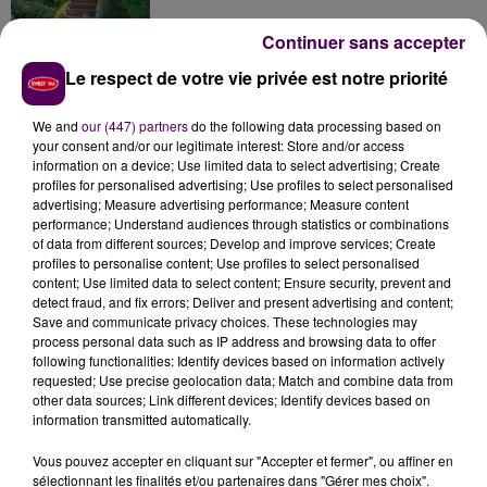
Continuer sans accepter
Le respect de votre vie privée est notre priorité
Inscrivez-vous au casting The Voice & The Voice
Kids !
We and
our (447) partners
do the following data processing based on
your consent and/or our legitimate interest: Store and/or access
information on a device; Use limited data to select advertising; Create
profiles for personalised advertising; Use profiles to select personalised
Deux rixes en trois semaines : le préfet ordonne
advertising; Measure advertising performance; Measure content
la fermeture d'une...
performance; Understand audiences through statistics or combinations
of data from different sources; Develop and improve services; Create
profiles to personalise content; Use profiles to select personalised
content; Use limited data to select content; Ensure security, prevent and
detect fraud, and fix errors; Deliver and present advertising and content;
Save and communicate privacy choices. These technologies may
process personal data such as IP address and browsing data to offer
following functionalities: Identify devices based on information actively
requested; Use precise geolocation data; Match and combine data from
DERNIERS TITRES
other data sources; Link different devices; Identify devices based on
information transmitted automatically.
Vous pouvez accepter en cliquant sur "Accepter et fermer", ou affiner en
19h02
19h02
18h58
18h58
18h54
18h54
sélectionnant les finalités et/ou partenaires dans "Gérer mes choix".