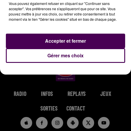
Vous pouvez également refuser en cliquant sur "Continuer sans
accepter". Vos préférences ne s'appliqueront que pour ce site. Vous
pouvez mettre à jour vos choix, ou retirer votre consentement à tout
moment via le lien "Gérer les cookies" situé en bas de chaque page.
JENNIFER LOPEZ & DAVID
GIMS
RAG'N'BONE MAN
Soleil
Human
GUETTA
Accepter et fermer
Save Me Tonight
Gérer mes choix
RADIO
INFOS
REPLAYS
JEUX
SORTIES
CONTACT