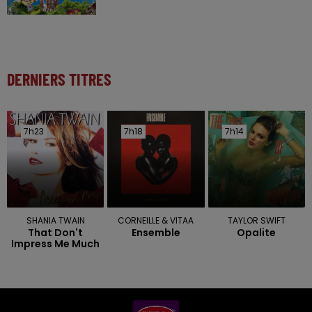
DERNIERS TITRES
7h23
7h23
7h18
7h18
7h14
7h14
SHANIA TWAIN
CORNEILLE & VITAA
TAYLOR SWIFT
That Don't
Ensemble
Opalite
Impress Me Much