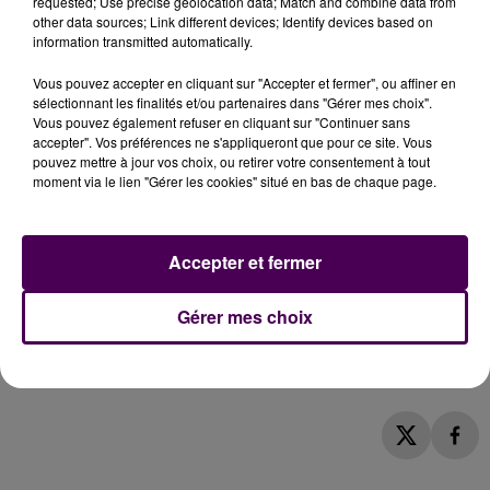
requested; Use precise geolocation data; Match and combine data from
other data sources; Link different devices; Identify devices based on
information transmitted automatically.
Vous pouvez accepter en cliquant sur "Accepter et fermer", ou affiner en
sélectionnant les finalités et/ou partenaires dans "Gérer mes choix".
Vous pouvez également refuser en cliquant sur "Continuer sans
accepter". Vos préférences ne s'appliqueront que pour ce site. Vous
"La viande de cerf est principalement consommée
pouvez mettre à jour vos choix, ou retirer votre consentement à tout
lors des fêtes de fin d’année, issue de jeunes sujets
moment via le lien "Gérer les cookies" situé en bas de chaque page.
tués lorsqu'ils ont entre 16 et 18 mois"
explique
l'association L214, qui a recensé
une centaine
d'élevages de cerfs à travers le pays
. En France, la
Accepter et fermer
consommation de gibier est d’environ 300 à 350
grammes par an et par habitant :
"La moitié des
Gérer mes choix
Français déclare ne jamais manger ce type de
viande"
précise-t-on.