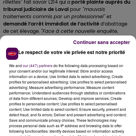
rillettes"
fait savoir L214 qui a
porté plainte auprès du
tribunal judiciaire de Laval
pour
"mauvais
traitements commis par un professionnel"
et
demandé l’arrêt immédiat de l’activité
d’abattage
de cet élevage.
"Face à cette nouvelle enquête,
comment se justifieront les services vétérinaires qui
Continuer sans accepter
une fois de plus laissent faire des pratiques
Le respect de votre vie privée est notre priorité
intolérables ? Il n’y a aucune excuse recevable
quand on voit ce que subissent ces jeunes cerfs !"
We and
our (447) partners
do the following data processing based on
lance Sébastien Arsac, porte-parole de l'association.
your consent and/or our legitimate interest: Store and/or access
information on a device; Use limited data to select advertising; Create
profiles for personalised advertising; Use profiles to select personalised
advertising; Measure advertising performance; Measure content
performance; Understand audiences through statistics or combinations
of data from different sources; Develop and improve services; Create
profiles to personalise content; Use profiles to select personalised
content; Use limited data to select content; Ensure security, prevent and
detect fraud, and fix errors; Deliver and present advertising and content;
Save and communicate privacy choices. These technologies may
process personal data such as IP address and browsing data to offer
following functionalities: Identify devices based on information actively