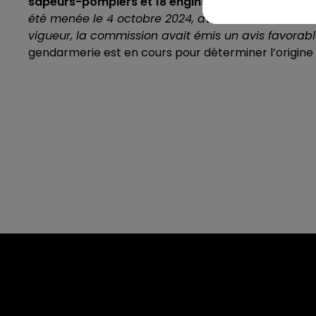
sapeurs-pompiers et 18 engins
jusqu'à 6h.
"La dern
été menée le 4 octobre 2024, avant sa réouverture
vigueur, la commission avait émis un avis favorab
gendarmerie est en cours pour déterminer l’origine d