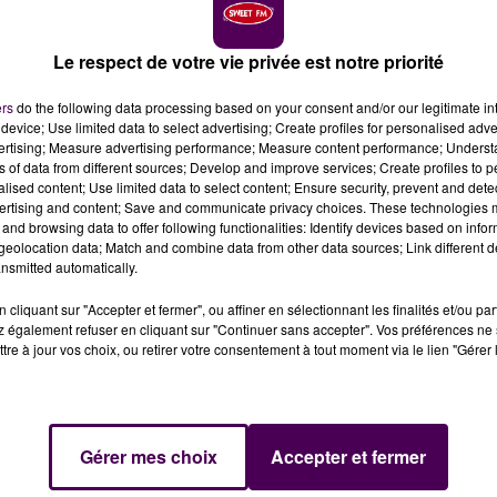
Le respect de votre vie privée est notre priorité
ers
do the following data processing based on your consent and/or our legitimate int
device; Use limited data to select advertising; Create profiles for personalised adver
vertising; Measure advertising performance; Measure content performance; Unders
ns of data from different sources; Develop and improve services; Create profiles to 
e, aux premières heures de la matinée ce dimanche 11
alised content; Use limited data to select content; Ensure security, prevent and detect
 discothèque "Le Dream Club" à La Chapelle-d'Aligné.
ertising and content; Save and communicate privacy choices. These technologies
and browsing data to offer following functionalities: Identify devices based on infor
eolocation data; Match and combine data from other data sources; Link different de
nsmitted automatically.
vier lorsque les secours ont été appelés, pour intervenir
s combles
de la discothèque
"Le Dream Club"
à La Chapell
cliquant sur "Accepter et fermer", ou affiner en sélectionnant les finalités et/ou pa
nt ont aussi vite que possible été évacués ainsi que les 19
 également refuser en cliquant sur "Continuer sans accepter". Vos préférences ne 
tre à jour vos choix, ou retirer votre consentement à tout moment via le lien "Gérer 
ans le calme"
précise la préfecture de la Sarthe dans un
DÉ
Gérer mes choix
Accepter et fermer
 qui n'a fait aucun blessé, a mobilisé un total de
38