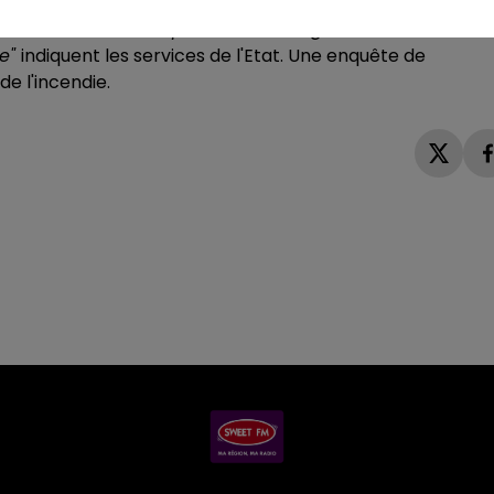
ière visite de contrôle par la commission de sécurité a
 : l'établissement répondant à la réglementation en
le"
indiquent les services de l'Etat. Une enquête de
e l'incendie.