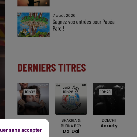
7 août 2026
Gagnez vos entrées pour Papéa
Parc !
DERNIERS TITRES
10h32
10h32
10h26
10h26
10h23
10h23
GUILLAUME
SHAKIRA &
DOECHII
Anxiety
GRAND
BURNA BOY
uer sans accepter
Toi Et Moi
Dai Dai