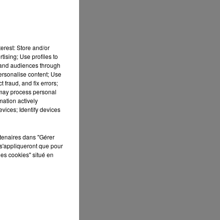
erest: Store and/or
tising; Use profiles to
tand audiences through
personalise content; Use
 fraud, and fix errors;
 may process personal
mation actively
vices; Identify devices
e-
rtenaires dans "Gérer
s'appliqueront que pour
les cookies" situé en