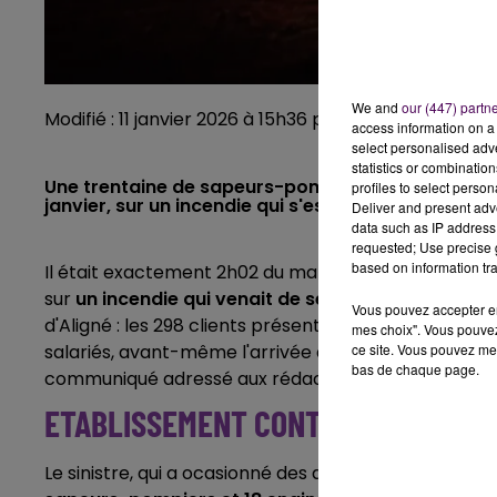
We and
our (447) partn
Modifié : 11 janvier 2026 à 15h36 par Emilien Borderie
access information on a 
select personalised ad
statistics or combinatio
Une trentaine de sapeurs-pompiers est intervenu
profiles to select person
janvier, sur un incendie qui s'est déclaré dans la
Deliver and present adv
data such as IP address 
requested; Use precise g
based on information tra
Il était exactement 2h02 du matin ce dimanche 11 jan
sur
un incendie qui venait de se déclarer dans le
Vous pouvez accepter en 
d'Aligné : les 298 clients présents dans l'établisseme
mes choix". Vous pouvez
ce site. Vous pouvez met
salariés, avant-même l'arrivée des secours et ce,
"d
bas de chaque page.
communiqué adressé aux rédactions à 9h20.
ETABLISSEMENT CONTRÔLÉ ET VALI
Le sinistre, qui a ocasionné des dégâts matériels mais