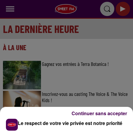
LA DERNIÈRE HEURE
À LA UNE
Gagnez vos entrées à Terra Botanica !
Inscrivez-vous au casting The Voice & The Voice
Kids !
Continuer sans accepter
Le respect de votre vie privée est notre priorité
Deux rixes en trois semaines : le préfet ordonne
la fermeture d'une...