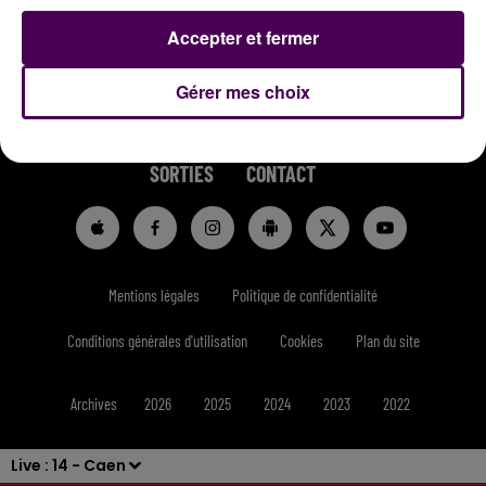
Accepter et fermer
Gérer mes choix
RADIO
INFOS
REPLAYS
JEUX
SORTIES
CONTACT
Mentions légales
Politique de confidentialité
Conditions générales d'utilisation
Cookies
Plan du site
Archives
2026
2025
2024
2023
2022
Live :
14 - Caen