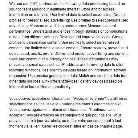
We and
our (447) partners
do the following data processing based on
your consent and/or our legitimate interest: Store and/or access
information on a device; Use limited data to select advertising; Create
profiles for personalised advertising; Use profiles to select personalised
advertising; Measure advertising performance; Measure content
performance; Understand audiences through statistics or combinations
of data from different sources; Develop and improve services; Create
profiles to personalise content; Use profiles to select personalised
TITRES DIFFUSÉS
content; Use limited data to select content; Ensure security, prevent and
detect fraud, and fix errors; Deliver and present advertising and content;
Save and communicate privacy choices. These technologies may
process personal data such as IP address and browsing data to offer
21h34
21h34
21h30
21h30
21h27
21h27
following functionalities: Identify devices based on information actively
requested; Use precise geolocation data; Match and combine data from
other data sources; Link different devices; Identify devices based on
information transmitted automatically.
Vous pouvez accepter en cliquant sur "Accepter et fermer", ou affiner en
sélectionnant les finalités et/ou partenaires dans "Gérer mes choix".
VIANNEY
JENNIFER LOPEZ & DAVID
GIMS
Vous pouvez également refuser en cliquant sur "Continuer sans
Je M'en Vais
Sois Pas Timide
GUETTA
accepter". Vos préférences ne s'appliqueront que pour ce site. Vous
Save Me Tonight
pouvez mettre à jour vos choix, ou retirer votre consentement à tout
moment via le lien "Gérer les cookies" situé en bas de chaque page.