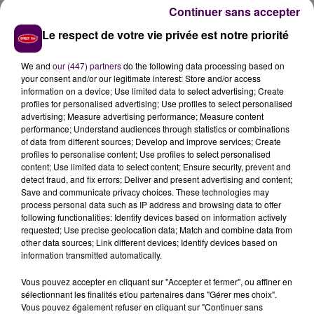
disponible"
fait-on savoir, tout en précisant qu'un aide
Continuer sans accepter
soignant et une infirmière assureront néanmoins une
Le respect de votre vie privée est notre priorité
permanence afin d'orienter d'éventuelles personnes
qui viendraient à se présenter,
"vers la solution la
We and
our (447) partners
do the following data processing based on
mieux adaptée"
.
your consent and/or our legitimate interest: Store and/or access
information on a device; Use limited data to select advertising; Create
profiles for personalised advertising; Use profiles to select personalised
advertising; Measure advertising performance; Measure content
performance; Understand audiences through statistics or combinations
of data from different sources; Develop and improve services; Create
profiles to personalise content; Use profiles to select personalised
content; Use limited data to select content; Ensure security, prevent and
detect fraud, and fix errors; Deliver and present advertising and content;
Save and communicate privacy choices. These technologies may
process personal data such as IP address and browsing data to offer
following functionalities: Identify devices based on information actively
requested; Use precise geolocation data; Match and combine data from
À LA UNE
other data sources; Link different devices; Identify devices based on
information transmitted automatically.
7 août 2026
Vous pouvez accepter en cliquant sur "Accepter et fermer", ou affiner en
Gagnez vos pass pour le V and B Fest' 2026 !
sélectionnant les finalités et/ou partenaires dans "Gérer mes choix".
Vous pouvez également refuser en cliquant sur "Continuer sans