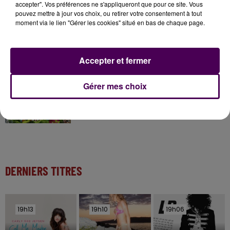
accepter". Vos préférences ne s'appliqueront que pour ce site. Vous
pouvez mettre à jour vos choix, ou retirer votre consentement à tout
moment via le lien "Gérer les cookies" situé en bas de chaque page.
11 juillet 2026
Inscrivez-vous au casting The Voice & The Voice
Kids !
Accepter et fermer
7 août 2026
Gérer mes choix
Gagnez vos entrées pour Papéa Parc !
DERNIERS TITRES
19h13
19h13
19h10
19h10
19h06
19h06