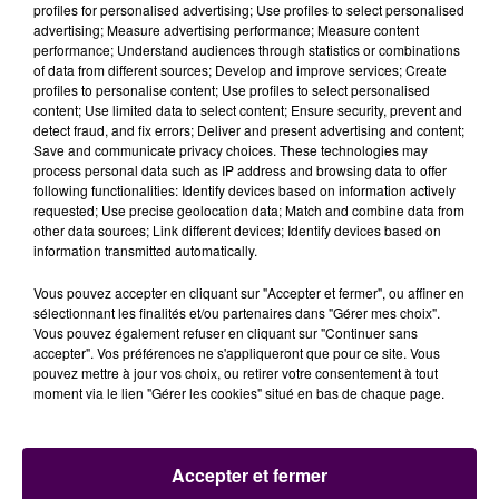
sans routine"
dans
"un environnement superbe"
et au
profiles for personalised advertising; Use profiles to select personalised
final
"un job d’été dont on aime se rappeler pendant
advertising; Measure advertising performance; Measure content
performance; Understand audiences through statistics or combinations
longtemps"
. Convaincu ?
On candidate directement
of data from different sources; Develop and improve services; Create
en ligne via le site de France Travail
, sur ce lien pour
profiles to personalise content; Use profiles to select personalised
la restauration
et celui-là pour
l'accueil et la vente en
content; Use limited data to select content; Ensure security, prevent and
detect fraud, and fix errors; Deliver and present advertising and content;
boutique
!
Save and communicate privacy choices. These technologies may
process personal data such as IP address and browsing data to offer
following functionalities: Identify devices based on information actively
Quel bilan en 2024 au zoo de La Flèche ? Ecoutez le
requested; Use precise geolocation data; Match and combine data from
reportage de Corentin Allain :
other data sources; Link different devices; Identify devices based on
information transmitted automatically.
Vous pouvez accepter en cliquant sur "Accepter et fermer", ou affiner en
sélectionnant les finalités et/ou partenaires dans "Gérer mes choix".
Vous pouvez également refuser en cliquant sur "Continuer sans
accepter". Vos préférences ne s'appliqueront que pour ce site. Vous
pouvez mettre à jour vos choix, ou retirer votre consentement à tout
moment via le lien "Gérer les cookies" situé en bas de chaque page.
Accepter et fermer