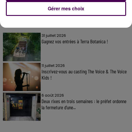
Gérer mes choix
À LA UNE
31 juillet 2026
Gagnez vos entrées à Terra Botanica !
11 juillet 2026
Inscrivez-vous au casting The Voice & The Voice
Kids !
6 août 2026
Deux rixes en trois semaines : le préfet ordonne
la fermeture d'une...