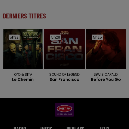
DERNIERS TITRES
5h32
5h32
5h29
5h29
5h25
5h25
KYO & SITA
SOUND OF LEGEND
LEWIS CAPALDI
Le Chemin
San Francisco
Before You Go
RADIO
INFOS
REPLAYS
JEUX