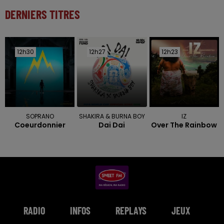
DERNIERS TITRES
12h30
12h30
12h27
12h27
12h23
12h23
SOPRANO
SHAKIRA & BURNA BOY
IZ
Coeurdonnier
Dai Dai
Over The Rainbow
RADIO
INFOS
REPLAYS
JEUX