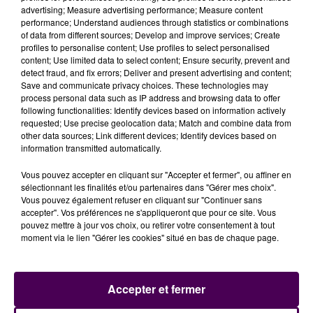
advertising; Measure advertising performance; Measure content
performance; Understand audiences through statistics or combinations
of data from different sources; Develop and improve services; Create
profiles to personalise content; Use profiles to select personalised
content; Use limited data to select content; Ensure security, prevent and
detect fraud, and fix errors; Deliver and present advertising and content;
Save and communicate privacy choices. These technologies may
process personal data such as IP address and browsing data to offer
Aujourd’hui, la Sarthoise Solange Alexandre transmet
following functionalities: Identify devices based on information actively
son témoignage :
requested; Use precise geolocation data; Match and combine data from
other data sources; Link different devices; Identify devices based on
information transmitted automatically.
Vous pouvez accepter en cliquant sur "Accepter et fermer", ou affiner en
sélectionnant les finalités et/ou partenaires dans "Gérer mes choix".
Vous pouvez également refuser en cliquant sur "Continuer sans
accepter". Vos préférences ne s'appliqueront que pour ce site. Vous
pouvez mettre à jour vos choix, ou retirer votre consentement à tout
moment via le lien "Gérer les cookies" situé en bas de chaque page.
Accepter et fermer