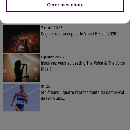
Gérer mes choix
À LA UNE
7 août 2026
Gagnez vos pass pour le V and B Fest' 2026 !
11 juillet 2026
Inscrivez-vous au casting The Voice & The Voice
Kids !
9h25
Athlétisme : quatre représentants du Centre-Val
de Loire aux...