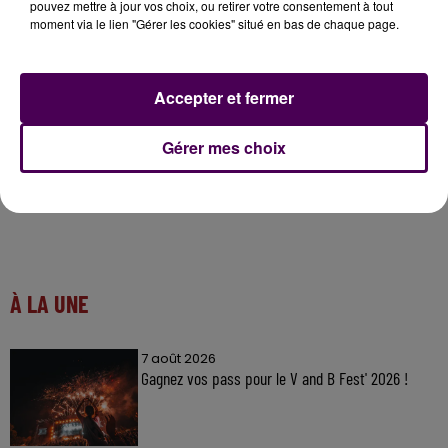
pouvez mettre à jour vos choix, ou retirer votre consentement à tout
200 métiers
afin de mieux se connaître et analyser
moment via le lien "Gérer les cookies" situé en bas de chaque page.
ses compétences, et enfin un espace dédié aux
personnes en mobilité professionnelle.
Accepter et fermer
Gérer mes choix
À LA UNE
7 août 2026
Gagnez vos pass pour le V and B Fest' 2026 !