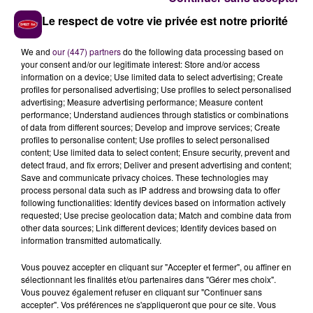
aussi les bienvenus sur cet événement
"très différent
Le respect de votre vie privée est notre priorité
d'un salon"
soulignent-il, afin de pouvoir
"progresser
sur leur projet en bénéficiant d’une complémentarité
We and
our (447) partners
do the following data processing based on
d’acteurs, mobilisés en un même lieu"
. Un espace
your consent and/or our legitimate interest: Store and/or access
information on a device; Use limited data to select advertising; Create
dédié aux personnes
"en mobilité professionnelle"
est
profiles for personalised advertising; Use profiles to select personalised
justement prévu.
advertising; Measure advertising performance; Measure content
performance; Understand audiences through statistics or combinations
UN
"SPEED DATING DES MÉTIERS"
of data from different sources; Develop and improve services; Create
profiles to personalise content; Use profiles to select personalised
content; Use limited data to select content; Ensure security, prevent and
Déclinée dans plusieurs villes en cette fin d'année, la
detect fraud, and fix errors; Deliver and present advertising and content;
"Nuit de l'Orientation"
est un rendez-vous sur lequel
Save and communicate privacy choices. These technologies may
on retrouve les mêmes ateliers thématiques : un
process personal data such as IP address and browsing data to offer
following functionalities: Identify devices based on information actively
"speed dating des métiers"
notamment pour
requested; Use precise geolocation data; Match and combine data from
échanger entre dix et quinze minutes avec des
other data sources; Link different devices; Identify devices based on
professionnels pour découvrir leur métier, mais aussi
information transmitted automatically.
des rencontres individuelles avec des conseillers en
Vous pouvez accepter en cliquant sur "Accepter et fermer", ou affiner en
orientation pour éclaircir les projets professionnels,
sélectionnant les finalités et/ou partenaires dans "Gérer mes choix".
des tests de personnalité pour se laisser guider par
un
Vous pouvez également refuser en cliquant sur "Continuer sans
accepter". Vos préférences ne s'appliqueront que pour ce site. Vous
logiciel d’aide à l’orientation qui compile plus de 1