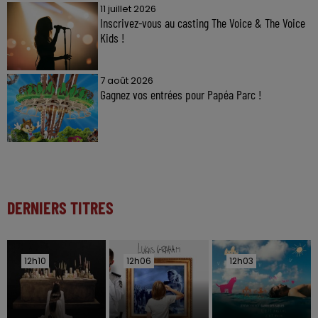
11 juillet 2026
Inscrivez-vous au casting The Voice & The Voice
Kids !
7 août 2026
Gagnez vos entrées pour Papéa Parc !
DERNIERS TITRES
12h10
12h10
12h06
12h06
12h03
12h03