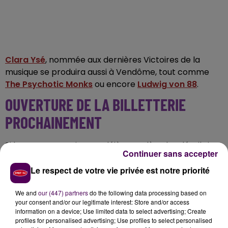
Clara Ysé
, nommée aux dernières Victoires de la
musique se produira aussi à Vendôme, tout comme
The Psychotic Monks
ou encore
Ludwig von 88
.
OUVERTURE DE LA BILLETTERIE
PROCHAINEMENT
Si la programmation est déjà complète, les détails jour
Continuer sans accepter
par jour des concerts seront relayés prochainement.
Même chose pour la billetterie, pour le moment,
Le respect de votre vie privée est notre priorité
aucune date d'ouverture n'est annoncée par les
organisateurs
We and
our (447) partners
. En attendant, il est possible d'écouter
do the following data processing based on
your consent and/or our legitimate interest: Store and/or access
la playlist de cette édition
ici
.
information on a device; Use limited data to select advertising; Create
profiles for personalised advertising; Use profiles to select personalised