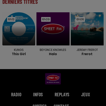
DERNIERS TITRES
6h13
6h13
6h09
6h09
6h06
6h06
KUNGS
BEYONCE KNOWLES
JEREMY FREROT
This Girl
Halo
Frerot
RADIO
INFOS
REPLAYS
JEUX