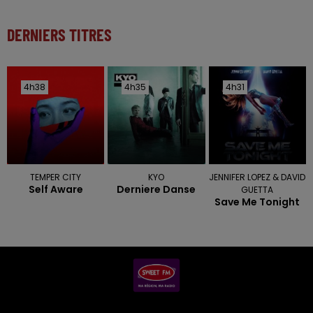
DERNIERS TITRES
4h38
4h38
4h35
4h35
4h31
4h31
TEMPER CITY
KYO
JENNIFER LOPEZ & DAVID
Self Aware
Derniere Danse
GUETTA
Save Me Tonight