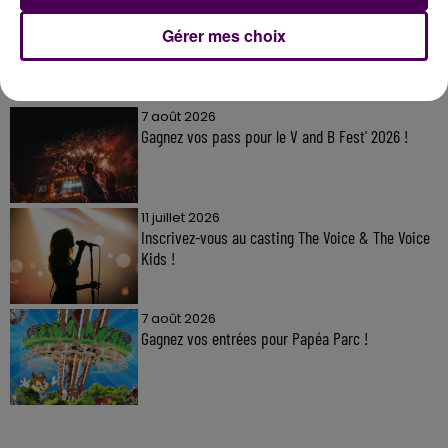
Gérer mes choix
À LA UNE
7 août 2026
Gagnez vos pass pour le V and B Fest' 2026 !
11 juillet 2026
Inscrivez-vous au casting The Voice & The Voice
Kids !
7 août 2026
Gagnez vos entrées pour Papéa Parc !