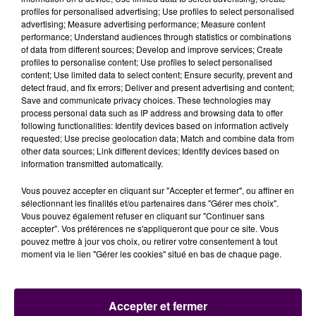
matinée de ce jeudi 12 février.
"Mon mini food-truck a
profiles for personalised advertising; Use profiles to select personalised
été volé puis retrouvé incendié",
non loin de Saint-
advertising; Measure advertising performance; Measure content
Aignan, sur la commune de Châtillon-sur-Cher. La
performance; Understand audiences through statistics or combinations
of data from different sources; Develop and improve services; Create
veille vers 19h, Thessa Van Wijngaarden l’avait garé au
profiles to personalise content; Use profiles to select personalised
niveau du parking des Bernardines à Saint-Aignan,
content; Use limited data to select content; Ensure security, prevent and
avant son vol, puis son incendie vers 5h...
"En plus, ça
detect fraud, and fix errors; Deliver and present advertising and content;
Save and communicate privacy choices. These technologies may
tombe juste avant la Saint-Valentin... Je pensais la
process personal data such as IP address and browsing data to offer
décorer avec des ballons et des petits cœurs pour
following functionalities: Identify devices based on information actively
les livraisons..."
. Si Thessa a pu se faire prêter une
requested; Use precise geolocation data; Match and combine data from
other data sources; Link different devices; Identify devices based on
voiture pour néanmoins pouvoir assurer son activité,
information transmitted automatically.
son cas illustre le désarroi souvent silencieux des
personnes victimes de ces vols.
Vous pouvez accepter en cliquant sur "Accepter et fermer", ou affiner en
sélectionnant les finalités et/ou partenaires dans "Gérer mes choix".
Vous pouvez également refuser en cliquant sur "Continuer sans
accepter". Vos préférences ne s'appliqueront que pour ce site. Vous
pouvez mettre à jour vos choix, ou retirer votre consentement à tout
moment via le lien "Gérer les cookies" situé en bas de chaque page.
Accepter et fermer