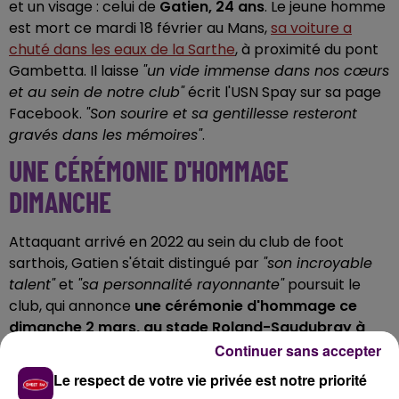
et un visage : celui de
Gatien, 24 ans
. Le jeune homme
est mort ce mardi 18 février au Mans,
sa voiture a
chuté dans les eaux de la Sarthe
, à proximité du pont
Gambetta. Il laisse
"un vide immense dans nos cœurs
et au sein de notre club"
écrit l'USN Spay sur sa page
Facebook.
"Son sourire et sa gentillesse resteront
gravés dans les mémoires"
.
UNE CÉRÉMONIE D'HOMMAGE
DIMANCHE
Attaquant arrivé en 2022 au sein du club de foot
sarthois, Gatien s'était distingué par
"son incroyable
talent"
et
"sa personnalité rayonnante"
poursuit le
club, qui annonce
une cérémonie d'hommage ce
dimanche 2 mars, au stade Roland-Saudubray à
Spay
, sous une forme qui sera discutée ce mardien fin
Continuer sans accepter
de journée, juste après la cérémonie des obsèques en
Le respect de votre vie privée est notre priorité
la cathédrale Saint-Julien, au Mans.