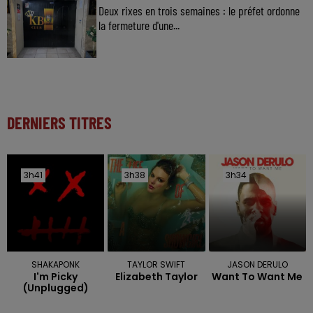
Deux rixes en trois semaines : le préfet ordonne
la fermeture d'une...
DERNIERS TITRES
3h41
3h41
3h38
3h38
3h34
3h34
SHAKAPONK
TAYLOR SWIFT
JASON DERULO
I'm Picky
Elizabeth Taylor
Want To Want Me
(unplugged)