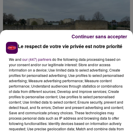
Continuer sans accepter
Le respect de votre vie privée est notre priorité
We and
our (447) partners
do the following data processing based on
your consent and/or our legitimate interest: Store and/or access
REVÉGÉTALISATION ET RENATURATION
information on a device; Use limited data to select advertising; Create
profiles for personalised advertising; Use profiles to select personalised
advertising; Measure advertising performance; Measure content
Fini l’espace de stationnement pour les véhicules. D’un
performance; Understand audiences through statistics or combinations
parking, on va passer à un parc -
l'un des plus grands
of data from different sources; Develop and improve services; Create
de la ville-
, avec beaucoup d’espaces verts.
"Ce qui
profiles to personalise content; Use profiles to select personalised
content; Use limited data to select content; Ensure security, prevent and
va caractériser ce monument historique, c’est le fait
detect fraud, and fix errors; Deliver and present advertising and content;
que ce soit également un monument naturel. Et pour
Save and communicate privacy choices. These technologies may
ça, il fallait occuper le centre et au centre il ne faut
process personal data such as IP address and browsing data to offer
following functionalities: Identify devices based on information actively
pas que l’on ait un espace minéral mais naturel,
requested; Use precise geolocation data; Match and combine data from
histoire que ce centre soit vraiment ce qui marque