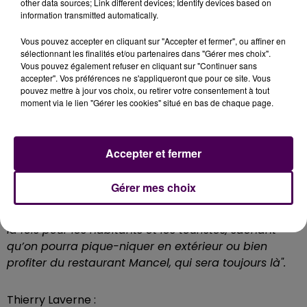
other data sources; Link different devices; Identify devices based on
le plus ce projet"
commente le paysagiste Thierry
information transmitted automatically.
Laverne. Ce site qui s’étend sur 4,8 hectares -dont 0,8
Vous pouvez accepter en cliquant sur "Accepter et fermer", ou affiner en
de bâti- était jusqu’à maintenant pour moitié
sélectionnant les finalités et/ou partenaires dans "Gérer mes choix".
composé de végétal, et pour l’autre moitié de minéral.
Vous pouvez également refuser en cliquant sur "Continuer sans
accepter". Vos préférences ne s'appliqueront que pour ce site. Vous
En 2025, la proportion sera de
75% en faveur du
pouvez mettre à jour vos choix, ou retirer votre consentement à tout
végétal, 25% pour le minéral
.
L’enceinte du château
moment via le lien "Gérer les cookies" situé en bas de chaque page.
recensera dorénavant 206 arbres, contre 97
auparavant. De quoi contribuer au rafraîchissement
de la ville.
"Ce sera une sorte d’espace de
Accepter et fermer
retrouvailles des quartiers, une zone de récréation
pour ceux qui viennent visiter les musées de
Gérer mes choix
Normandie et des Beaux-Arts. Un lieu apaisé dans
lequel on pourra rester quelques heures et revenir, à
la fois pour les habitants et les touristes, sachant
qu’on pourra pique-niquer en extérieur ou bien
profiter du restaurant Mancel, qui sera toujours là".
Thierry Laverne :