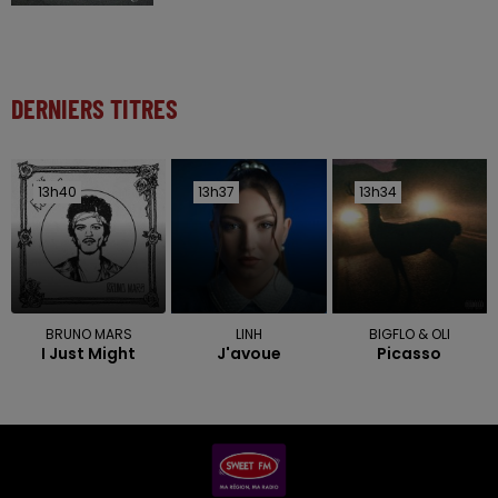
DERNIERS TITRES
13h40
13h40
13h37
13h37
13h34
13h34
BRUNO MARS
LINH
BIGFLO & OLI
I Just Might
J'avoue
Picasso