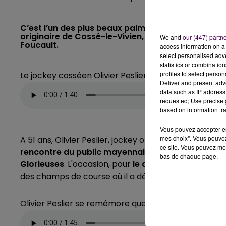
C’est l’un des plus beaux palmarès des courses hipp
originaire de Cossé-le-Vivien, prend sa retraite 
We and
our (447) partn
Foucault.
access information on a 
select personalised ad
statistics or combinatio
profiles to select person
Le jockey cosséen Olivier Peslier a remporté plus de
Deliver and present adv
data such as IP address 
requested; Use precise g
based on information tra
Vous pouvez accepter en 
mes choix". Vous pouvez
A 51 ans, Olivier Peslier, jockey originaire de Cossé-l
ce site. Vous pouvez met
rencontre du public mayennais en septembre proc
bas de chaque page.
Glorieuses
. L'occasion, pour
le quadruple vainqueu
des champs de course où il a débuté sa carrière.
Olivier Peslier se remémore quelques-uns de ses plu