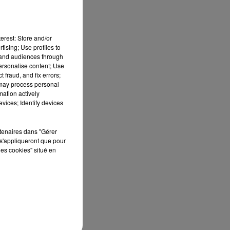
erest: Store and/or
tising; Use profiles to
tand audiences through
personalise content; Use
 fraud, and fix errors;
 may process personal
mation actively
vices; Identify devices
rtenaires dans "Gérer
s'appliqueront que pour
les cookies" situé en
n