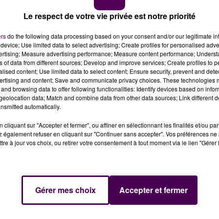
Le respect de votre vie privée est notre priorité
iques internationales : le jockey Olivier Peslier,
au terme de 35 ans de carrière. Une interview de Manon
ers
do the following data processing based on your consent and/or our legitimate int
device; Use limited data to select advertising; Create profiles for personalised adver
vertising; Measure advertising performance; Measure content performance; Unders
ns of data from different sources; Develop and improve services; Create profiles to 
alised content; Use limited data to select content; Ensure security, prevent and detect
 3 700 courses hippiques durant sa carrière :
ertising and content; Save and communicate privacy choices. These technologies
and browsing data to offer following functionalities: Identify devices based on infor
eolocation data; Match and combine data from other data sources; Link different de
nsmitted automatically.
cliquant sur "Accepter et fermer", ou affiner en sélectionnant les finalités et/ou pa
 également refuser en cliquant sur "Continuer sans accepter". Vos préférences ne 
e-Vivien, a choisi de ranger ses bottes.
Il viendra à la
tre à jour vos choix, ou retirer votre consentement à tout moment via le lien "Gérer 
hain, à l'hippodrome de Craon, lors des Trois
r de l'Arc-de-Triomphe,
d'échanger avec ses fans sur l'u
Gérer mes choix
Accepter et fermer
s beaux souvenirs :