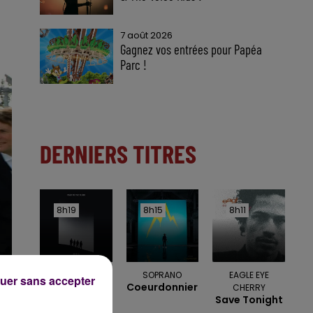
7 août 2026
Gagnez vos entrées pour Papéa
Parc !
DERNIERS TITRES
8h19
8h19
8h15
8h15
8h11
8h11
OFENBACH &
SOPRANO
EAGLE EYE
uer sans accepter
Coeurdonnier
STARSAILOR
CHERRY
Four To The
Save Tonight
Floor