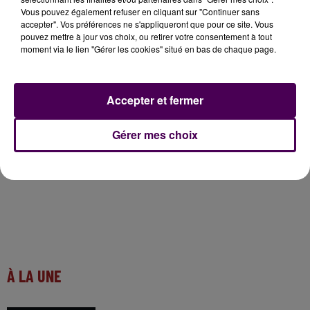
Vous pouvez également refuser en cliquant sur "Continuer sans
accepter". Vos préférences ne s'appliqueront que pour ce site. Vous
pouvez mettre à jour vos choix, ou retirer votre consentement à tout
moment via le lien "Gérer les cookies" situé en bas de chaque page.
Le cabinet médical
"Médi-Six"
avait quitté son
implantation historique du 12 avenue Bollée, très
proche du centre-ville, pour s'installer dans la
"zone
Accepter et fermer
franche
Monthéard"
au 3 rue Molière
en mars 2019
.
Gérer mes choix
À LA UNE