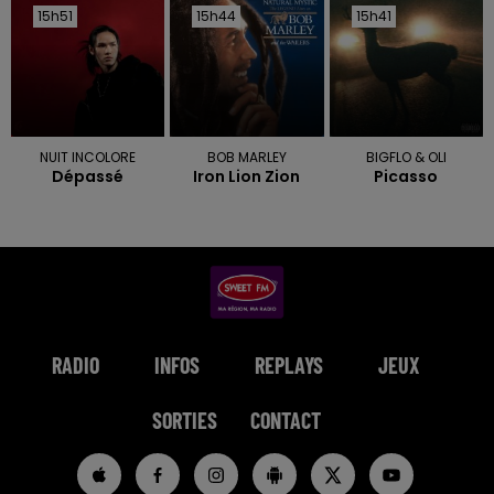
15h51
15h51
15h44
15h44
15h41
15h41
NUIT INCOLORE
BOB MARLEY
BIGFLO & OLI
Dépassé
Iron Lion Zion
Picasso
RADIO
INFOS
REPLAYS
JEUX
SORTIES
CONTACT