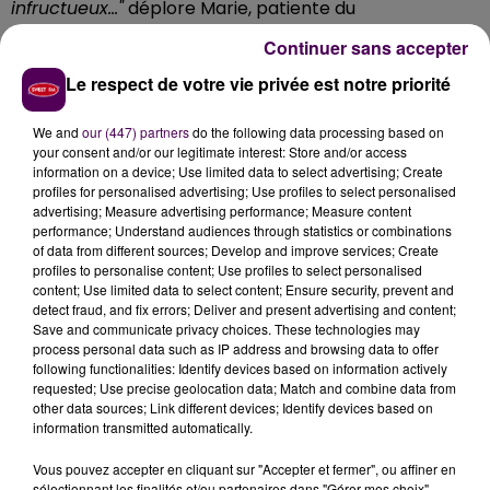
infructueux..."
déplore Marie, patiente du
docteur Drosdalski
, qui a fait le choix de quitter la
Continuer sans accepter
Sarthe. Les docteurs
Lebreton
et
Collart
font, eux,
Le respect de votre vie privée est notre priorité
valoir leur droit à la retraite. Le
docteur Hardy
devrait,
quant à elle, conserver une partie de sa patientèle en
We and
our (447) partners
do the following data processing based on
déménageant ailleurs au Mans.
your consent and/or our legitimate interest: Store and/or access
information on a device; Use limited data to select advertising; Create
profiles for personalised advertising; Use profiles to select personalised
advertising; Measure advertising performance; Measure content
performance; Understand audiences through statistics or combinations
of data from different sources; Develop and improve services; Create
profiles to personalise content; Use profiles to select personalised
content; Use limited data to select content; Ensure security, prevent and
detect fraud, and fix errors; Deliver and present advertising and content;
Save and communicate privacy choices. These technologies may
process personal data such as IP address and browsing data to offer
following functionalities: Identify devices based on information actively
requested; Use precise geolocation data; Match and combine data from
other data sources; Link different devices; Identify devices based on
information transmitted automatically.
Vous pouvez accepter en cliquant sur "Accepter et fermer", ou affiner en
sélectionnant les finalités et/ou partenaires dans "Gérer mes choix".