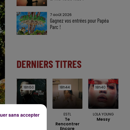
7 août 2026
Gagnez vos entrées pour Papéa
Parc !
DERNIERS TITRES
18h50
18h50
18h44
18h44
18h40
18h40
uer sans accepter
SEAN PAUL
ESTL
LOLA YOUNG
Temperature
Te
Messy
Rencontrer
Encore