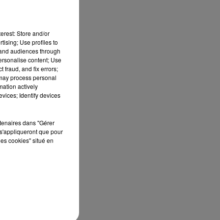
erest: Store and/or
tising; Use profiles to
tand audiences through
personalise content; Use
 fraud, and fix errors;
 may process personal
mation actively
es
vices; Identify devices
rtenaires dans "Gérer
es
s'appliqueront que pour
les cookies" situé en
pe