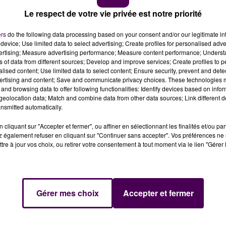
Le respect de votre vie privée est notre priorité
derie
ers
do the following data processing based on your consent and/or our legitimate int
device; Use limited data to select advertising; Create profiles for personalised adver
ciellement changer de dénomination : les écoles
vertising; Measure advertising performance; Measure content performance; Unders
ui rendront désormais hommage à deux personnalités
ns of data from different sources; Develop and improve services; Create profiles to 
alised content; Use limited data to select content; Ensure security, prevent and detect
ertising and content; Save and communicate privacy choices. These technologies
and browsing data to offer following functionalities: Identify devices based on infor
tions attribuées aux espaces ou aux bâtiments publics, l
eolocation data; Match and combine data from other data sources; Link different de
e les nouvelles appellations de deux établissements
nsmitted automatically.
 l'école
"Nina-Simone"
, en hommage à cette artiste
cliquant sur "Accepter et fermer", ou affiner en sélectionnant les finalités et/ou pa
Etats-Unis"
souligne la collectivité, validant ainsi un vote d
 également refuser en cliquant sur "Continuer sans accepter". Vos préférences ne 
 le conseil d'école concerné en début d'année.
tre à jour vos choix, ou retirer votre consentement à tout moment via le lien "Gérer 
casion de la réunion du Conseil municipal du jour :
l’école
Gérer mes choix
Accepter et fermer
t
"Adrienne-Bolland"
, du nom de l'aviatrice et résistante
t à une proposition qui avait déjà été validée par l'équi
'écoles mancelles ne portent, à ce jour, que le nom du