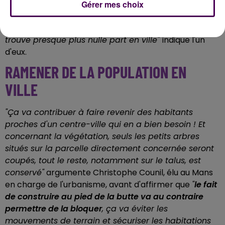
viennent s'installer dans le secteur, y compris si
Gérer mes choix
c'était du logement social, c'est surtout pour
préserver ce petit endroit de nature comme on n'en
trouve presque plus nulle part en ville"
indique l'un
d'eux.
RAMENER DE LA POPULATION EN
VILLE
"Ça va contribuer à faire revenir des habitants
proches d'un centre-ville qui en a bien besoin ! Et
concernant la végétation, seuls les petits arbres
situés sur la parcelle directement concernée seront
coupés, tout le reste, notamment sur le talus, est
conservé"
argumente Christophe Counil, élu au Mans
en charge de l'urbanisme, avant d'affirmer que
"
le fait
de construire au pied de la butte va au contraire
permettre de la bloquer
, ça va éviter les
mouvements de terrain et sécuriser les habitations