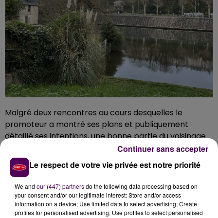
Malgré deux rencontres au cours desquelles le
promoteur a montré ses plans et publiquement
détaillé ses intentions, une bonne partie du voisinage
s'inquiète : la mise à mal d'une
"micro-forêt
urbaine
Continuer sans accepter
avec des écureuils, des chouettes, de beaux arbres"
Le respect de votre vie privée est notre priorité
est dénoncée par les uns, quand d'autres redoutent
les mouvements de terrain qu'engendreraient les
We and
our (447) partners
do the following data processing based on
travaux avec risque de fissuration des maisons
your consent and/or our legitimate interest: Store and/or access
information on a device; Use limited data to select advertising; Create
anciennes situées en hauteur. Et, de manière certes
profiles for personalised advertising; Use profiles to select personalised
plus subjective, l'allure générale des façades prévues