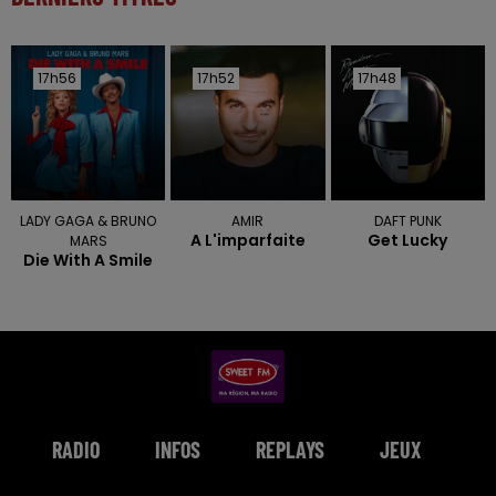
17h56
17h56
17h52
17h52
17h48
17h48
LADY GAGA & BRUNO
AMIR
DAFT PUNK
A L'imparfaite
Get Lucky
MARS
Die With A Smile
RADIO
INFOS
REPLAYS
JEUX