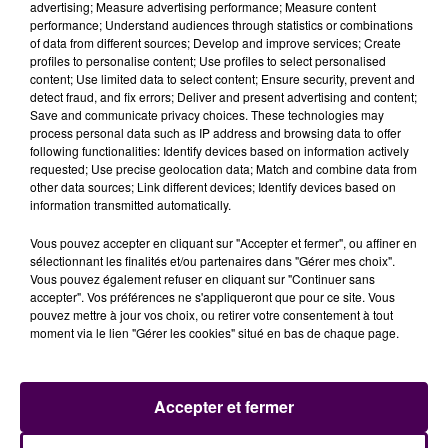
advertising; Measure advertising performance; Measure content
ne suscite pas de grand enthousiasme :
"Les
performance; Understand audiences through statistics or combinations
of data from different sources; Develop and improve services; Create
matériaux utilisés ne nous rassurent pas, d'autant
profiles to personalise content; Use profiles to select personalised
que
la muraille est toute proche, ça va jurer
"
content; Use limited data to select content; Ensure security, prevent and
commente-t-on.
detect fraud, and fix errors; Deliver and present advertising and content;
Save and communicate privacy choices. These technologies may
RECOURS AUPRÈS DU TRIBUNAL
process personal data such as IP address and browsing data to offer
following functionalities: Identify devices based on information actively
ADMINISTRATIF
requested; Use precise geolocation data; Match and combine data from
other data sources; Link different devices; Identify devices based on
information transmitted automatically.
Porté par une dizaine de riverains,
un recours
contentieux visant à faire annuler le permis de
Vous pouvez accepter en cliquant sur "Accepter et fermer", ou affiner en
sélectionnant les finalités et/ou partenaires dans "Gérer mes choix".
construire
a été adressé au tribunal administratif de
Vous pouvez également refuser en cliquant sur "Continuer sans
Nantes. La démarche n'étant pas
"suspensive"
, rien ne
accepter". Vos préférences ne s'appliqueront que pour ce site. Vous
s'oppose en théorie, depuis ce vendredi 21 mars, à ce
pouvez mettre à jour vos choix, ou retirer votre consentement à tout
moment via le lien "Gérer les cookies" situé en bas de chaque page.
que le chantier démarre. Mais pour l'instant, hormis un
barriérage de la zone, les choses n'ont pas bougé. Et
pour appuyer leur opposition au projet, ces mêmes
Accepter et fermer
habitants s'apprêtent à lancer une pétition en ligne :
"On n'est pas du tout contre le fait que des gens