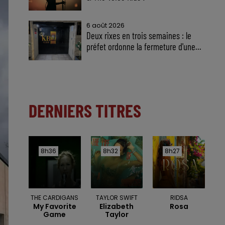
6 août 2026
Deux rixes en trois semaines : le
préfet ordonne la fermeture d'une...
DERNIERS TITRES
8h36
8h36
8h32
8h32
8h27
8h27
THE CARDIGANS
TAYLOR SWIFT
RIDSA
My Favorite
Elizabeth
Rosa
Game
Taylor