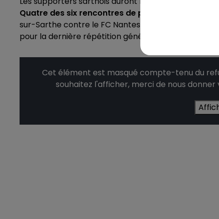
Les supporters sarthois auront l'occasion de voir évo
Quatre des six rencontres de préparation se dis
sur-Sarthe contre le FC Nantes, à La Suze-sur-Sarth
pour la dernière répétition générale contre Le Havre
Cet élément est masqué compte-tenu du refus
souhaitez l'afficher, merci de nous donner
Affic