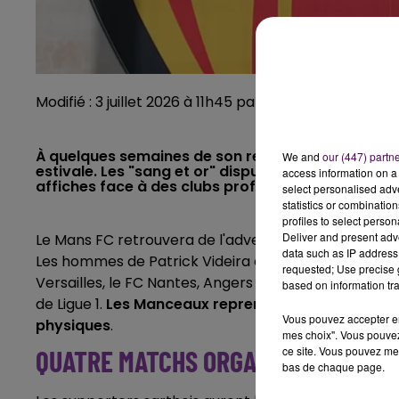
Modifié : 3 juillet 2026 à 11h45 par Clément Rohée
À quelques semaines de son retour en Ligue 1, Le 
We and
our (447) partn
estivale. Les "sang et or" disputeront six matchs am
access information on a 
affiches face à des clubs professionnels.
select personalised ad
statistics or combinatio
profiles to select person
Deliver and present adv
Le Mans FC retrouvera de l'adversité dès le 18 juil
data such as IP address 
Les hommes de Patrick Videira enchaîneront ensuite
requested; Use precise g
Versailles, le FC Nantes, Angers SCO, l'UNFP FC et e
based on information tra
de Ligue 1.
Les Manceaux reprendront l'entraînement 
Vous pouvez accepter en 
physiques
.
mes choix". Vous pouvez
ce site. Vous pouvez met
QUATRE MATCHS ORGANISÉS EN SA
bas de chaque page.