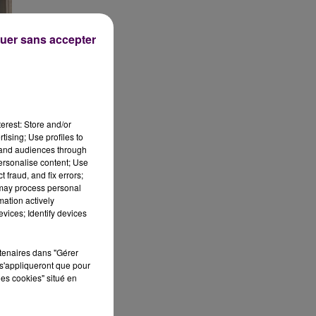
uer sans accepter
erest: Store and/or
tising; Use profiles to
tand audiences through
personalise content; Use
 fraud, and fix errors;
 may process personal
mation actively
vices; Identify devices
on
rtenaires dans "Gérer
s'appliqueront que pour
les cookies" situé en