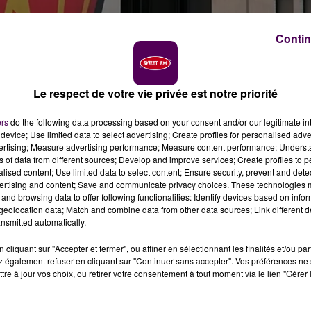
Contin
Le respect de votre vie privée est notre priorité
Mans FC a dévoilé le calendrier de sa préparation
ers
do the following data processing based on your consent and/or our legitimate int
icaux entre le 18 juillet et le 15 août, avec plusieurs
device; Use limited data to select advertising; Create profiles for personalised adver
vertising; Measure advertising performance; Measure content performance; Unders
ns of data from different sources; Develop and improve services; Create profiles to 
alised content; Use limited data to select content; Ensure security, prevent and detect
ertising and content; Save and communicate privacy choices. These technologies
let avec un premier match amical face à La Roche-sur-Yon.
and browsing data to offer following functionalities: Identify devices based on infor
 avec une série de rencontres relevées contre le FC
eolocation data; Match and combine data from other data sources; Link different de
nfin Le Havre, une semaine avant le coup d'envoi de la sais
nsmitted automatically.
le 9 juillet après plusieurs jours consacrés aux tests
cliquant sur "Accepter et fermer", ou affiner en sélectionnant les finalités et/ou pa
 également refuser en cliquant sur "Continuer sans accepter". Vos préférences ne 
tre à jour vos choix, ou retirer votre consentement à tout moment via le lien "Gérer 
RTHE