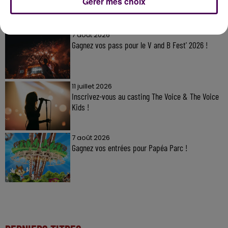
Gérer mes choix
À LA UNE
7 août 2026
Gagnez vos pass pour le V and B Fest' 2026 !
11 juillet 2026
Inscrivez-vous au casting The Voice & The Voice
Kids !
7 août 2026
Gagnez vos entrées pour Papéa Parc !