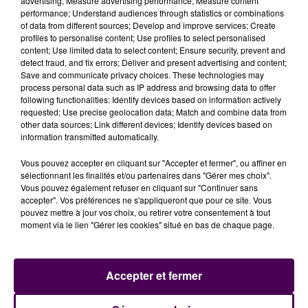
advertising; Measure advertising performance; Measure content
rappeler que le football est un jeu dont l’objectif doit
performance; Understand audiences through statistics or combinations
être de marquer un but de plus que l’adversaire. J’ai
of data from different sources; Develop and improve services; Create
aussi envie de vous dire que notre prochain match
profiles to personalise content; Use profiles to select personalised
content; Use limited data to select content; Ensure security, prevent and
face au leader incontesté, le Red Star, tombe à pic,
detect fraud, and fix errors; Deliver and present advertising and content;
pour se lâcher et
montrer un nouveau visage
Save and communicate privacy choices. These technologies may
puisque tout le monde nous donne déjà perdants
process personal data such as IP address and browsing data to offer
following functionalities: Identify devices based on information actively
sur cette rencontre"
poursuit Thierry Gomez qui confie
requested; Use precise geolocation data; Match and combine data from
à
Yohann Feurprier
-entraîneur adjoint du Mans FC-
other data sources; Link different devices; Identify devices based on
"la responsabilité de préparer cette rencontre avec
information transmitted automatically.
le staff"
.
Vous pouvez accepter en cliquant sur "Accepter et fermer", ou affiner en
sélectionnant les finalités et/ou partenaires dans "Gérer mes choix".
Vous pouvez également refuser en cliquant sur "Continuer sans
accepter". Vos préférences ne s'appliqueront que pour ce site. Vous
pouvez mettre à jour vos choix, ou retirer votre consentement à tout
moment via le lien "Gérer les cookies" situé en bas de chaque page.
Accepter et fermer