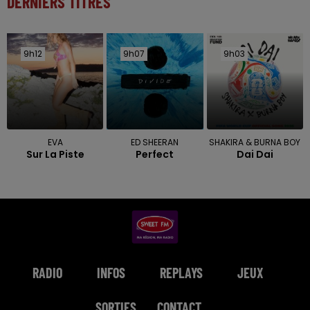
DERNIERS TITRES
9h12
9h12
9h07
9h07
9h03
9h03
EVA
ED SHEERAN
SHAKIRA & BURNA BOY
Sur La Piste
Perfect
Dai Dai
RADIO
INFOS
REPLAYS
JEUX
SORTIES
CONTACT