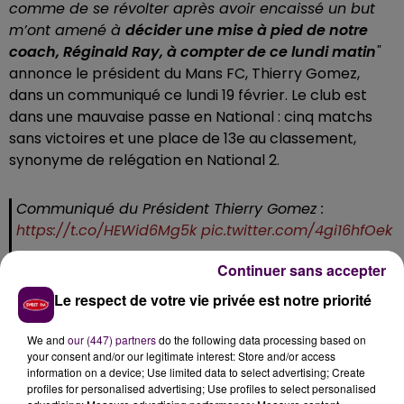
comme de se révolter après avoir encaissé un but
m’ont amené à
décider une mise à pied de notre
coach, Réginald Ray, à compter de ce lundi matin
"
annonce le président du Mans FC, Thierry Gomez,
dans un communiqué ce lundi 19 février. Le club est
dans une mauvaise passe en National : cinq matchs
sans victoires et une place de 13e au classement,
synonyme de relégation en National 2.
Communiqué du Président Thierry Gomez :
https://t.co/HEWid6Mg5k
pic.twitter.com/4gi16hfOek
— LE MANS FC (@LEMANSFC)
February 19, 2024
Continuer sans accepter
Le respect de votre vie privée est notre priorité
L'ADJOINT POUR PARER AU PROCHAIN
MATCH
We and
our (447) partners
do the following data processing based on
your consent and/or our legitimate interest: Store and/or access
information on a device; Use limited data to select advertising; Create
"Nous devons retrouver de l’ambition, du plaisir et se
profiles for personalised advertising; Use profiles to select personalised