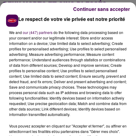
DEUX MORTS ET CINQ BLESSÉS
Continuer sans accepter
L'accident s'est produit sur l'A71, dans le sens Paris -
Le respect de votre vie privée est notre priorité
Clermont-Ferrand, au niveau de la commune de
We and
our (447) partners
do the following data processing based on
Vallon-en-Sully.
25 sapeurs-pompiers sont
your consent and/or our legitimate interest: Store and/or access
intervenus sur place
, avec 11 engins.
Le verglas
information on a device; Use limited data to select advertising; Create
pourrait être à l'origine de la collision
. Le bilan des
profiles for personalised advertising; Use profiles to select personalised
advertising; Measure advertising performance; Measure content
secours fait état de
deux morts
. Un autre footballeur
performance; Understand audiences through statistics or combinations
présent dans le véhicule a été légèrement blessé,
of data from different sources; Develop and improve services; Create
tout comme deux autres personnes.
Les deux jeunes
profiles to personalise content; Use profiles to select personalised
content; Use limited data to select content; Ensure security, prevent and
femmes occupantes de la voiture ont été
detect fraud, and fix errors; Deliver and present advertising and content;
héliportées en urgence absolue à l'hôpital de
Save and communicate privacy choices. These technologies may
Clermont-Ferrand
.
process personal data such as IP address and browsing data to offer
following functionalities: Identify devices based on information actively
requested; Use precise geolocation data; Match and combine data from
Après la tragique nouvelle de la disparition
other data sources; Link different devices; Identify devices based on
information transmitted automatically.
d'Arslane Guedioura et d'Axel Salhi, LE MANS FC
présente ses plus sincères condoléances aux
Vous pouvez accepter en cliquant sur "Accepter et fermer", ou affiner en
familles, aux proches et à l'ES MOULON.
sélectionnant les finalités et/ou partenaires dans "Gérer mes choix".