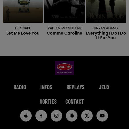
DJ SNAKE
ZAHO & MC SOLAAR
BRYAN ADAMS
Let Me Love You
Comme Caroline
Everything I Do I Do
It For You
RADIO
INFOS
REPLAYS
JEUX
SORTIES
CONTACT