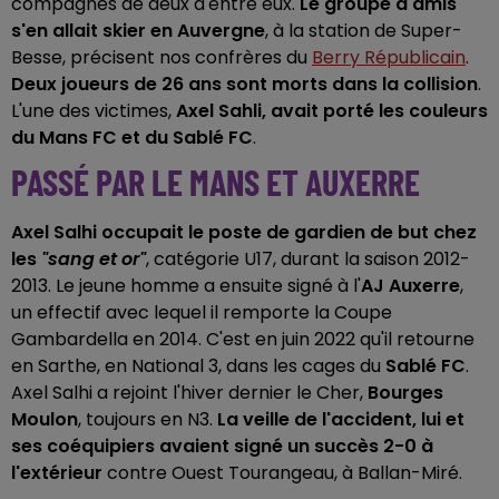
compagnes de deux d'entre eux.
Le groupe d'amis
s'en allait skier en Auvergne
, à la station de Super-
Besse, précisent nos confrères du
Berry Républicain
.
Deux joueurs de 26 ans sont morts dans la collision
.
L'une des victimes,
Axel Sahli, avait porté les couleurs
du Mans FC et du Sablé FC
.
PASSÉ PAR LE MANS ET AUXERRE
Axel Salhi occupait le poste de gardien de but chez
les
"sang et or"
, catégorie U17, durant la saison 2012-
2013. Le jeune homme a ensuite signé à l'
AJ Auxerre
,
un effectif avec lequel il remporte la Coupe
Gambardella en 2014. C'est en juin 2022 qu'il retourne
en Sarthe, en National 3, dans les cages du
Sablé FC
.
Axel Salhi a rejoint l'hiver dernier le Cher,
Bourges
Moulon
, toujours en N3.
La veille de l'accident, lui et
ses coéquipiers avaient signé un succès 2-0 à
l'extérieur
contre Ouest Tourangeau, à Ballan-Miré.