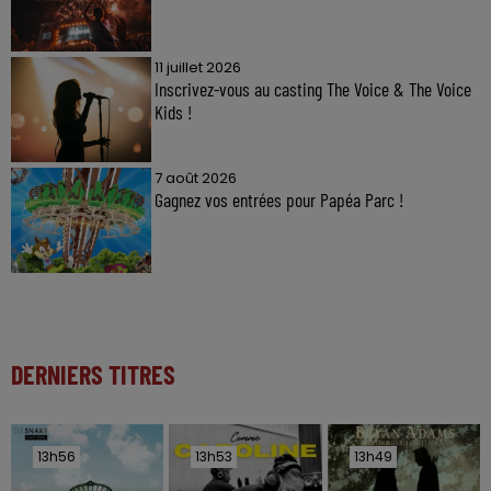
11 juillet 2026
Inscrivez-vous au casting The Voice & The Voice
Kids !
7 août 2026
Gagnez vos entrées pour Papéa Parc !
DERNIERS TITRES
13h56
13h56
13h53
13h53
13h49
13h49