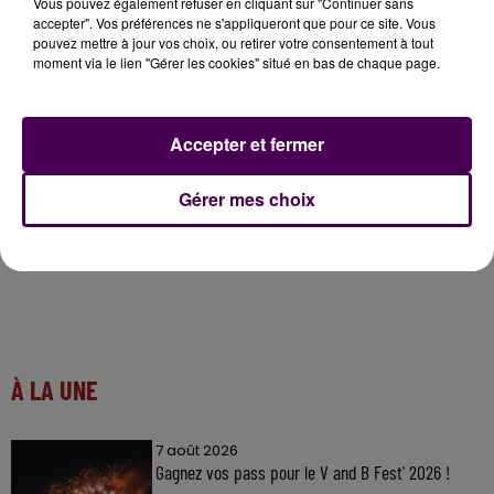
Vous pouvez également refuser en cliquant sur "Continuer sans
accepter". Vos préférences ne s'appliqueront que pour ce site. Vous
Gardien, Axel avait évolué au MANS FC lors de la
pouvez mettre à jour vos choix, ou retirer votre consentement à tout
saison 2012/2013.
moment via le lien "Gérer les cookies" situé en bas de chaque page.
Nous pensons fort à vous. 🕊️🕊️
Accepter et fermer
— LE MANS FC (@LEMANSFC)
January 15, 2024
Gérer mes choix
À LA UNE
7 août 2026
Gagnez vos pass pour le V and B Fest' 2026 !