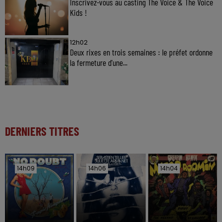
Inscrivez-vous au casting The Voice & The Voice
Kids !
12h02
Deux rixes en trois semaines : le préfet ordonne
la fermeture d'une...
DERNIERS TITRES
14h09
14h09
14h06
14h06
14h04
14h04