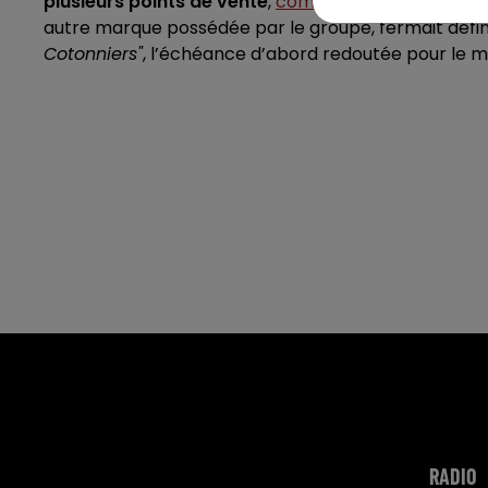
plusieurs points de vente
,
comme le relevait alors 
autre marque possédée par le groupe, fermait défi
Cotonniers"
, l’échéance d’abord redoutée pour le m
RADIO