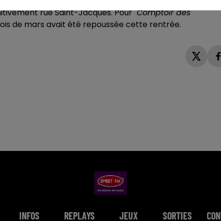
Le Maine Libre
. Peu de temps après,
"Princesse Tam Tam
nitivement rue Saint-Jacques. Pour
"Comptoir des
ois de mars avait été repoussée cette rentrée.
INFOS
REPLAYS
JEUX
SORTIES
CON