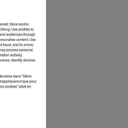
erest: Store and/or
tising; Use profiles to
tand audiences through
personalise content; Use
 fraud, and fix errors;
 may process personal
mation actively
vices; Identify devices
rtenaires dans "Gérer
s'appliqueront que pour
e
les cookies" situé en