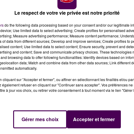
Le respect de votre vie privée est notre priorité
ers
do the following data processing based on your consent and/or our legitimate int
device; Use limited data to select advertising; Create profiles for personalised adver
vertising; Measure advertising performance; Measure content performance; Unders
crédit photo : Sweet FM
ns of data from different sources; Develop and improve services; Create profiles to 
alised content; Use limited data to select content; Ensure security, prevent and detect
ertising and content; Save and communicate privacy choices. These technologies
asin de prêt-à-porter féminin "Comptoir des
and browsing data to offer following functionalities: Identify devices based on infor
e mois prochain en centre-ville du Mans.
eolocation data; Match and combine data from other data sources; Link different de
nsmitted automatically.
artier de la Sirène, en hyper centre-ville du Mans :
la
cliquant sur "Accepter et fermer", ou affiner en sélectionnant les finalités et/ou pa
 également refuser en cliquant sur "Continuer sans accepter". Vos préférences ne 
ment fermer ses portes, rue Marchande, le 7 septembr
tre à jour vos choix, ou retirer votre consentement à tout moment via le lien "Gérer 
mployés qui travaillent dans le commerce menacé depuis
M"
Gérer mes choix
Accepter et fermer
enseigne,
annonçait un plan social et la fermeture de