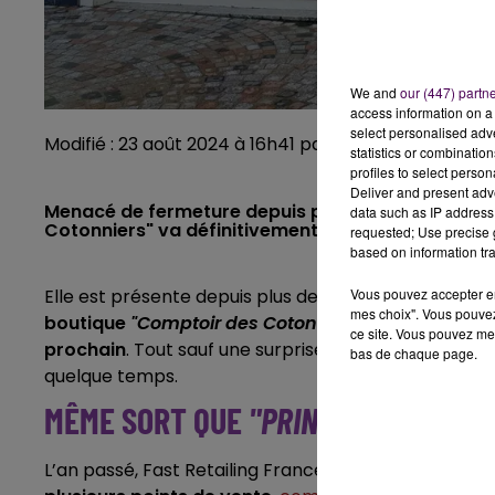
We and
our (447) partn
access information on a 
select personalised ad
Modifié : 23 août 2024 à 16h41 par Corentin Allain / 
statistics or combinatio
profiles to select person
Deliver and present adv
Menacé de fermeture depuis plus d’un an, le mag
data such as IP address 
Cotonniers" va définitivement fermer ses portes l
requested; Use precise g
based on information tra
Elle est présente depuis plus de vingt ans dans le qu
Vous pouvez accepter en 
mes choix". Vous pouvez
boutique
"Comptoir des Cotonniers"
va définitive
ce site. Vous pouvez met
prochain
. Tout sauf une surprise pour les trois e
bas de chaque page.
quelque temps.
MÊME SORT QUE
"PRINCESSE TAM TA
L’an passé, Fast Retailing France, propriétaire de l’