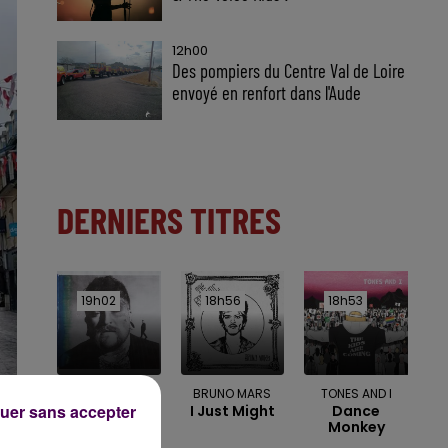
12h00
Des pompiers du Centre Val de Loire
envoyé en renfort dans l'Aude
DERNIERS TITRES
19h02
19h02
18h56
18h56
18h53
18h53
TEDDY SWIMS
BRUNO MARS
TONES AND I
uer sans accepter
Mr Know It All
I Just Might
Dance
Monkey