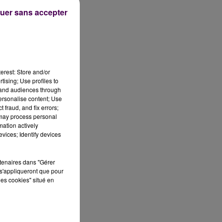
uer sans accepter
une
erest: Store and/or
tising; Use profiles to
tand audiences through
personalise content; Use
ns.
 fraud, and fix errors;
 may process personal
mation actively
la
vices; Identify devices
rtenaires dans "Gérer
s'appliqueront que pour
les cookies" situé en
e