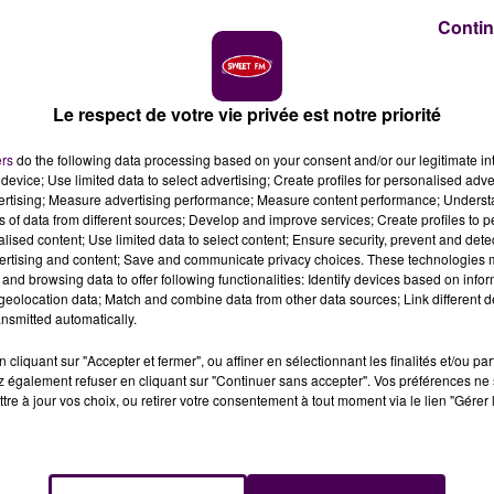
Contin
Le respect de votre vie privée est notre priorité
it à l'origine des tirs par arme à feu qui ont visé un je
et en plein jour.
ers
do the following data processing based on your consent and/or our legitimate int
device; Use limited data to select advertising; Create profiles for personalised adver
vertising; Measure advertising performance; Measure content performance; Unders
de drogue est privilégiée : ce samedi 4 février, en milieu
ns of data from different sources; Develop and improve services; Create profiles to 
tirs par arme à feu dans le quartier des Sablons
, au Ma
alised content; Use limited data to select content; Ensure security, prevent and detect
ailly, procureure de la République, dans un communiqué
ertising and content; Save and communicate privacy choices. These technologies
and browsing data to offer following functionalities: Identify devices based on infor
récisant que le ou les auteur(s) sont parvenus à prendre 
eolocation data; Match and combine data from other data sources; Link different de
nsmitted automatically.
 CO-SAISIE
cliquant sur "Accepter et fermer", ou affiner en sélectionnant les finalités et/ou pa
 également refuser en cliquant sur "Continuer sans accepter". Vos préférences ne 
tre à jour vos choix, ou retirer votre consentement à tout moment via le lien "Gérer 
 Mans se sont immédiatement rendus sur place,
afin
 premières constatations
"
détaille la représentante du
riale de la Police judiciaire d’Angers a également été saisi
hef de
"
tentative d'assassinat
"
.