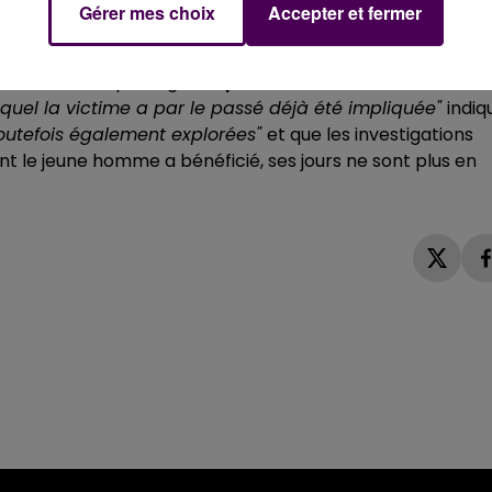
Gérer mes choix
Accepter et fermer
 PLUS EN DANGER
conduisent à privilégier
la piste d’un différend dans le
quel la victime a par le passé déjà été impliquée"
indiq
toutefois également explorées"
et que les investigations
dont le jeune homme a bénéficié, ses jours ne sont plus en