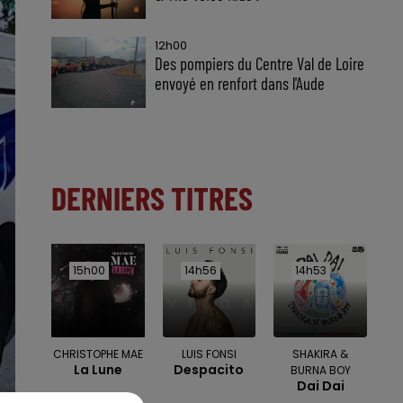
12h00
Des pompiers du Centre Val de Loire
envoyé en renfort dans l'Aude
DERNIERS TITRES
15h00
15h00
14h56
14h56
14h53
14h53
CHRISTOPHE MAE
LUIS FONSI
SHAKIRA &
La Lune
Despacito
BURNA BOY
Dai Dai