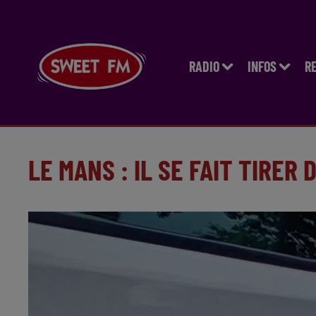
RADIO
INFOS
R
LE MANS : IL SE FAIT TIRER