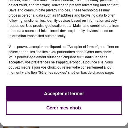
detect fraud, and fix errors; Deliver and present advertising and content;
à l'encontre de nos agents"
.
Save and communicate privacy choices. These technologies may
process personal data such as IP address and browsing data to offer
following functionalities: Identify devices based on information actively
requested; Use precise geolocation data; Match and combine data from
other data sources; Link different devices; Identify devices based on
information transmitted automatically.
Vous pouvez accepter en cliquant sur "Accepter et fermer", ou affiner en
sélectionnant les finalités et/ou partenaires dans "Gérer mes choix".
Vous pouvez également refuser en cliquant sur "Continuer sans
accepter". Vos préférences ne s'appliqueront que pour ce site. Vous
pouvez mettre à jour vos choix, ou retirer votre consentement à tout
moment via le lien "Gérer les cookies" situé en bas de chaque page.
À LA UNE
Accepter et fermer
7 août 2026
Gagnez vos pass pour le V and B Fest' 2026 !
Gérer mes choix