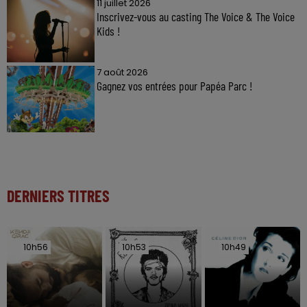
11 juillet 2026
Inscrivez-vous au casting The Voice & The Voice
Kids !
7 août 2026
Gagnez vos entrées pour Papéa Parc !
DERNIERS TITRES
10h56
10h56
10h53
10h53
10h49
10h49