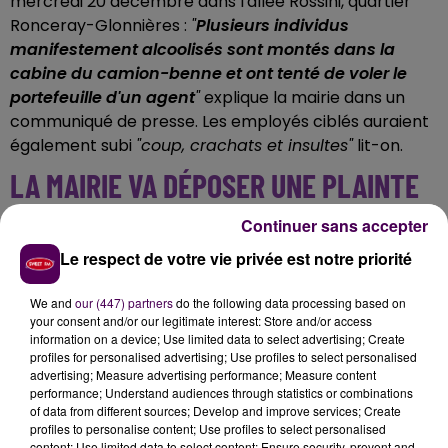
mercredi 20 décembre dans l'allée Rossini, quartier
Ronceray-Glonnières :
"
Plusieurs individus
manifestement alcoolisés sont montés dans la
cabine du camion-benne et ont tenté de voler le
portefeuille d'un agent
"
explique la mairie dans un
communiqué de presse. Les employés ciblés auraient
également subi
"coup, crachats et insultes"
lit-on.
LA MAIRIE VA DÉPOSER UNE PLAINTE
Continuer sans accepter
"Je dénonce avec la plus grande fermeté cet acte
intolérable d’agression de nos agents qui effectuent
Le respect de votre vie privée est notre priorité
quotidiennement une mission de service public au
plus près des habitants"
réagit le maire, Stéphane Le
We and
our (447) partners
do the following data processing based on
your consent and/or our legitimate interest: Store and/or access
Foll, en milieu de matinée, ajoutant que
"les agents de
information on a device; Use limited data to select advertising; Create
la métropole, de la ville et du Centre communal
profiles for personalised advertising; Use profiles to select personalised
d'action sociale doivent être considérés avec le plus
advertising; Measure advertising performance; Measure content
performance; Understand audiences through statistics or combinations
grand respect"
. L'élu annonce par ailleurs que
"la
of data from different sources; Develop and improve services; Create
collectivité déposera plainte
pour que les
profiles to personalise content; Use profiles to select personalised
agresseurs répondent de leurs actes inacceptables
content; Use limited data to select content; Ensure security, prevent and