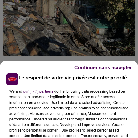
Si personne n'a été blessé, les dégâts matériels sont
Continuer sans accepter
en revanche considérables : la maison est
totalement
Le respect de votre vie privée est notre priorité
dévastée de l'intérieur et n'a plus ni couverture ni
charpente
. Une voiture -une Fiat Panda-, garée à
We and
our (447) partners
do the following data processing based on
proximité immédiate, a aussi été dégradée par les
your consent and/or our legitimate interest: Store and/or access
flammes, mais sans s'embraser.
information on a device; Use limited data to select advertising; Create
profiles for personalised advertising; Use profiles to select personalised
advertising; Measure advertising performance; Measure content
performance; Understand audiences through statistics or combinations
of data from different sources; Develop and improve services; Create
profiles to personalise content; Use profiles to select personalised
content; Use limited data to select content; Ensure security, prevent and