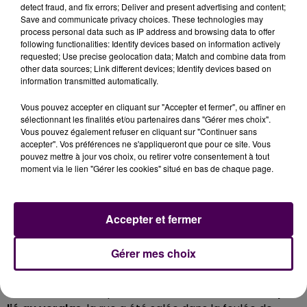
detect fraud, and fix errors; Deliver and present advertising and content;
Save and communicate privacy choices. These technologies may
process personal data such as IP address and browsing data to offer
following functionalities: Identify devices based on information actively
requested; Use precise geolocation data; Match and combine data from
other data sources; Link different devices; Identify devices based on
information transmitted automatically.
Vous pouvez accepter en cliquant sur "Accepter et fermer", ou affiner en
sélectionnant les finalités et/ou partenaires dans "Gérer mes choix".
Vous pouvez également refuser en cliquant sur "Continuer sans
accepter". Vos préférences ne s'appliqueront que pour ce site. Vous
pouvez mettre à jour vos choix, ou retirer votre consentement à tout
moment via le lien "Gérer les cookies" situé en bas de chaque page.
LA CHAUSSÉE A ÉTÉ TRAITÉE
Accepter et fermer
Les sapeurs-pompiers ont réussi à éviter une
propagation qui aurait été dévastatrice pour la
Gérer mes choix
maison voisine, directement accolée via une cloison
commune. Compte tenu des quantités d'eau
déversée, des températures très basses et du
risque