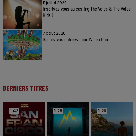
11 juillet 2026
Inscrivez-vous au casting The Voice & The Voice
Kids !
7 août 2026
Gagnez vos entrées pour Papéa Parc !
DERNIERS TITRES
1h32
1h32
1h28
1h28
1h26
1h26