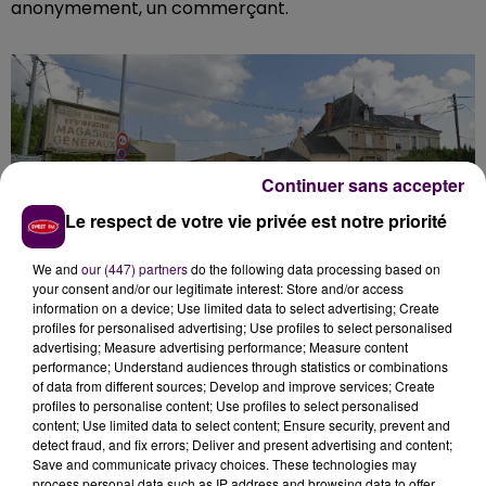
anonymement, un commerçant.
Continuer sans accepter
Le respect de votre vie privée est notre priorité
We and
our (447) partners
do the following data processing based on
your consent and/or our legitimate interest: Store and/or access
information on a device; Use limited data to select advertising; Create
Les anciens Magasins Généraux au Mans
profiles for personalised advertising; Use profiles to select personalised
advertising; Measure advertising performance; Measure content
UNE PLACE PLUS VERTE
performance; Understand audiences through statistics or combinations
of data from different sources; Develop and improve services; Create
profiles to personalise content; Use profiles to select personalised
Les commerçants habitués de ce marché du samedi
content; Use limited data to select content; Ensure security, prevent and
matin ont été conviés à une réunion d’information qui
detect fraud, and fix errors; Deliver and present advertising and content;
Save and communicate privacy choices. These technologies may
doit se tenir le lundi 30 septembre. La municipalité en
process personal data such as IP address and browsing data to offer