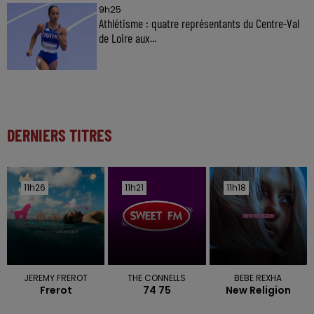
9h25
Athlétisme : quatre représentants du Centre-Val
de Loire aux...
DERNIERS TITRES
11h26
11h26
11h21
11h21
11h18
11h18
JEREMY FREROT
THE CONNELLS
BEBE REXHA
Frerot
74 75
New Religion