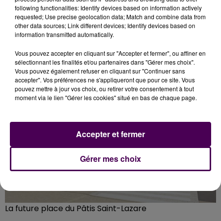
profitera pour leur rappeler l’intérêt des travaux à
following functionalities: Identify devices based on information actively
venir :
la place du Pâtis Saint-Lazare sera
requested; Use precise geolocation data; Match and combine data from
other data sources; Link different devices; Identify devices based on
végétalisée grâce à des espaces fleuris et avec la
information transmitted automatically.
plantation annoncée de plus de trente arbres
.
Vous pouvez accepter en cliquant sur "Accepter et fermer", ou affiner en
sélectionnant les finalités et/ou partenaires dans "Gérer mes choix".
Vous pouvez également refuser en cliquant sur "Continuer sans
accepter". Vos préférences ne s'appliqueront que pour ce site. Vous
pouvez mettre à jour vos choix, ou retirer votre consentement à tout
moment via le lien "Gérer les cookies" situé en bas de chaque page.
Accepter et fermer
Gérer mes choix
La future place du Pâtis Saint-Lazare