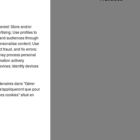
Vol 0/66
erest: Store and/or
tising; Use profiles to
tand audiences through
personalise content; Use
 fraud, and fix errors;
 may process personal
d-
mation actively
vices; Identify devices
rtenaires dans "Gérer
e
s'appliqueront que pour
la
les cookies" situé en
s
.