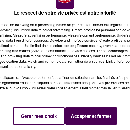
Le respect de votre vie privée est notre priorité
ers
do the following data processing based on your consent and/or our legitimate int
device; Use limited data to select advertising; Create profiles for personalised adver
vertising; Measure advertising performance; Measure content performance; Unders
ns of data from different sources; Develop and improve services; Create profiles to 
alised content; Use limited data to select content; Ensure security, prevent and detect
ertising and content; Save and communicate privacy choices. These technologies
nalyse médicale Laborizon lors de la crise liée au Covi
and browsing data to offer following functionalities: Identify devices based on infor
e une augmentation des salaires.
eolocation data; Match and combine data from other data sources; Link different de
nsmitted automatically.
cliquant sur "Accepter et fermer", ou affiner en sélectionnant les finalités et/ou pa
partagent le moins"
écrit la CGT dans son communiqué. L
 également refuser en cliquant sur "Continuer sans accepter". Vos préférences ne 
ire réalisé par Biogroup - Laborizon Maine-Anjou, lors de 
tre à jour vos choix, ou retirer votre consentement à tout moment via le lien "Gérer 
alariales :
"Rien ou pas grand-chose comparé aux
sé sur le parking du pôle santé sud ce vendredi 15 mar
E FRANCE 2
Gérer mes choix
Accepter et fermer
d’un numéro de
l’émission d’enquête de France 2
"Cash