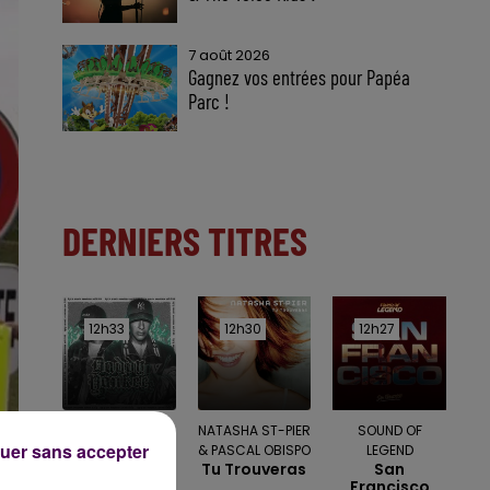
7 août 2026
Gagnez vos entrées pour Papéa
Parc !
DERNIERS TITRES
12h33
12h33
12h30
12h30
12h27
12h27
BIZARRAP &
NATASHA ST-PIER
SOUND OF
uer sans accepter
DADDY YANKEE
& PASCAL OBISPO
LEGEND
Bizarrap
Tu Trouveras
San
Music Session
Francisco