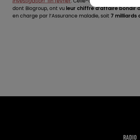
Investigation"
fin février
. Celle-ci relevait que les s
dont Biogroup, ont vu
leur chiffre d’affaire bondir
en charge par l’Assurance maladie, soit
7 milliards
RADIO