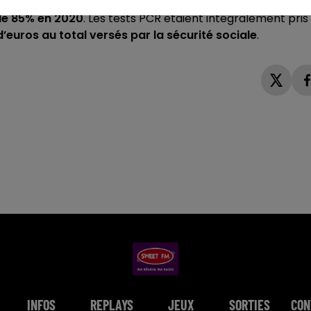
ix principaux laboratoires d’analyses médicales en France,
 de 85% en 2020
. Les tests PCR étaient intégralement pris
 d’euros au total versés par la sécurité sociale
.
INFOS
REPLAYS
JEUX
SORTIES
CON