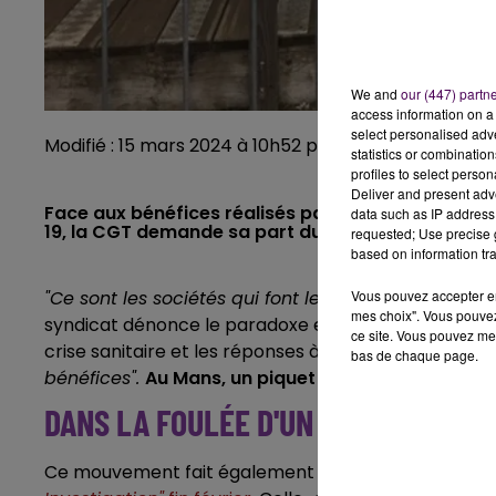
We and
our (447) partn
access information on a 
select personalised ad
Modifié : 15 mars 2024 à 10h52 par Clément Rohée
statistics or combinatio
profiles to select person
Deliver and present adv
Face aux bénéfices réalisés par le laboratoire d’a
data such as IP address 
19, la CGT demande sa part du gâteau et souhait
requested; Use precise g
based on information tra
Vous pouvez accepter en 
"Ce sont les sociétés qui font le plus de profit qui 
mes choix". Vous pouvez
syndicat dénonce le paradoxe entre le chiffre d’affa
ce site. Vous pouvez met
crise sanitaire et les réponses à ses revendications s
bas de chaque page.
bénéfices".
Au Mans, un piquet de grève est organi
DANS LA FOULÉE D'UN REPORTAGE D
Ce mouvement fait également suite à la diffusion 