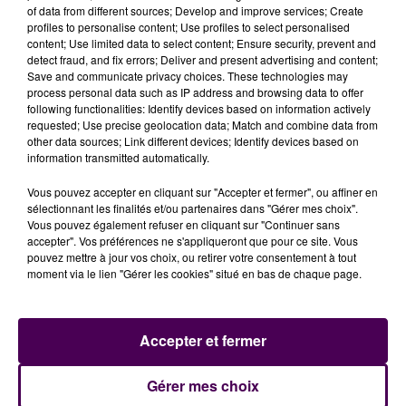
signes d’ivresse et les contrôles ont confirmé un taux
of data from different sources; Develop and improve services; Create
profiles to personalise content; Use profiles to select personalised
de 0,87 mg/l d’air expiré. Les vérifications ont
content; Use limited data to select content; Ensure security, prevent and
également révélé qu’il conduisait malgré l’annulation
detect fraud, and fix errors; Deliver and present advertising and content;
de son permis. L'intéressé a été condamné à
six mois
Save and communicate privacy choices. These technologies may
process personal data such as IP address and browsing data to offer
de prison ferme à effectuer sous bracelet
following functionalities: Identify devices based on information actively
électronique
, 300 euros d’amende et six mois
requested; Use precise geolocation data; Match and combine data from
d’interdiction de repasser le permis.
other data sources; Link different devices; Identify devices based on
information transmitted automatically.
Vous pouvez accepter en cliquant sur "Accepter et fermer", ou affiner en
sélectionnant les finalités et/ou partenaires dans "Gérer mes choix".
Vous pouvez également refuser en cliquant sur "Continuer sans
accepter". Vos préférences ne s'appliqueront que pour ce site. Vous
pouvez mettre à jour vos choix, ou retirer votre consentement à tout
moment via le lien "Gérer les cookies" situé en bas de chaque page.
Accepter et fermer
À LA UNE
Gérer mes choix