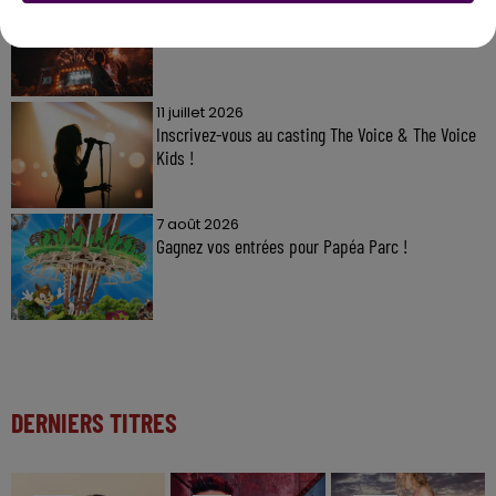
7 août 2026
Gagnez vos pass pour le V and B Fest' 2026 !
11 juillet 2026
Inscrivez-vous au casting The Voice & The Voice
Kids !
7 août 2026
Gagnez vos entrées pour Papéa Parc !
DERNIERS TITRES