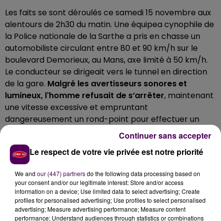
Les faits se sont déroulés ce samedi 15 novembre aux
alentours de 2h30 du matin. Une équipea cynophile de
la Police nationale de la Sarthe a pris en chasse un
automobiliste circulant entre 80 et 90 km/h sur le
boulevard Demorieux, au Mans, axe limité à 50 km/h.
Le conducteur se dirigeait vers le tunnel en direction
de la gare.
Malgré les avertisseurs sonores et
lumineux, l'homme refusait de s’arrêter
, maintenant
une vitesse excessive et empruntant
dangereusement un rond-point pour effectuer un
demi-tour.
Continuer sans accepter
REFUS D’OBTEMPÉRER, CONDUITE EN
Le respect de votre vie privée est notre priorité
ÉTAT D’IVRESSE ET PERMIS ANNULÉ
We and
our (447) partners
do the following data processing based on
your consent and/or our legitimate interest: Store and/or access
Le quadragénaire a finalement stoppé son véhicule
information on a device; Use limited data to select advertising; Create
profiles for personalised advertising; Use profiles to select personalised
sur l’unique voie de circulation, juste avant de franchir
advertising; Measure advertising performance; Measure content
à nouveau le tunnel. L’homme présentait d'évidents
performance; Understand audiences through statistics or combinations