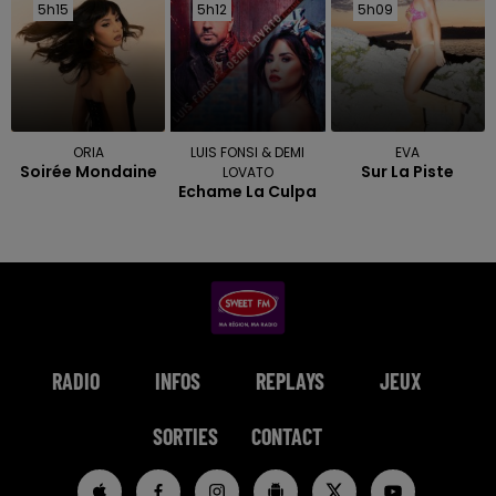
5h15
5h15
5h12
5h12
5h09
5h09
ORIA
LUIS FONSI & DEMI
EVA
Soirée Mondaine
Sur La Piste
LOVATO
Echame La Culpa
RADIO
INFOS
REPLAYS
JEUX
SORTIES
CONTACT