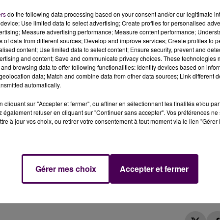
ers
do the following data processing based on your consent and/or our legitimate int
x-Geneslay
, au niveau de l'intersection avec la rue des
device; Use limited data to select advertising; Create profiles for personalised adver
e à
un choc entre un trottinettiste et un jeune piéton
,
vertising; Measure advertising performance; Measure content performance; Unders
 circonstances restent à déterminer, ont fait deux blessés
ns of data from different sources; Develop and improve services; Create profiles to 
alised content; Use limited data to select content; Ensure security, prevent and detect
BLESSÉ
ertising and content; Save and communicate privacy choices. These technologies
and browsing data to offer following functionalities: Identify devices based on infor
eolocation data; Match and combine data from other data sources; Link different de
deux-roues, sérieusement touché, a été évacué jusqu'a
nsmitted automatically.
de 10 ans qui était à pied, quant à lui dans un
"état léger"
cliquant sur "Accepter et fermer", ou affiner en sélectionnant les finalités et/ou pa
Degré qui a été mobilisée.
 également refuser en cliquant sur "Continuer sans accepter". Vos préférences ne 
tre à jour vos choix, ou retirer votre consentement à tout moment via le lien "Gérer 
Gérer mes choix
Accepter et fermer
ement blessé
#LeMans
#accident
#InsecuriteRoutiere