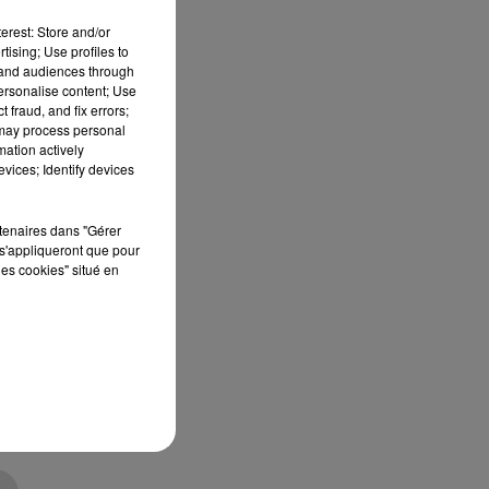
erest: Store and/or
tising; Use profiles to
tand audiences through
.
personalise content; Use
 fraud, and fix errors;
 may process personal
mation actively
vices; Identify devices
u
rtenaires dans "Gérer
s'appliqueront que pour
les cookies" situé en