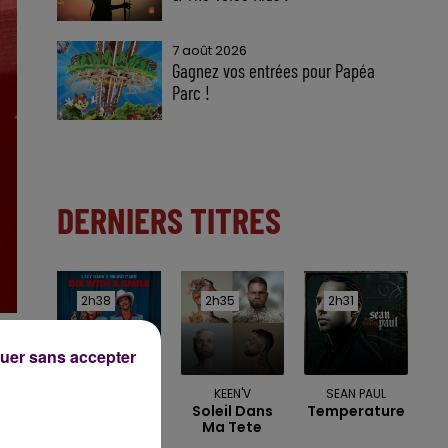
7 août 2026
Gagnez vos entrées pour Papéa
Parc !
DERNIERS TITRES
2h38
2h38
2h35
2h35
2h31
2h31
uer sans accepter
LADY GAGA &
KEEN'V
SEAN PAUL
Soleil Dans
Temperature
BRUNO MARS
Ma Tete
Die With A
Smile