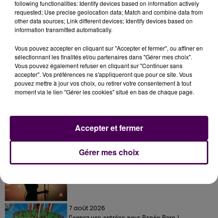
following functionalities: Identify devices based on information actively
requested; Use precise geolocation data; Match and combine data from
other data sources; Link different devices; Identify devices based on
information transmitted automatically.
Vous pouvez accepter en cliquant sur "Accepter et fermer", ou affiner en
sélectionnant les finalités et/ou partenaires dans "Gérer mes choix".
Vous pouvez également refuser en cliquant sur "Continuer sans
accepter". Vos préférences ne s'appliqueront que pour ce site. Vous
À LA UNE
pouvez mettre à jour vos choix, ou retirer votre consentement à tout
moment via le lien "Gérer les cookies" situé en bas de chaque page.
7 août 2026
Gagnez vos pass pour le V and B Fest' 2026 !
Accepter et fermer
Gérer mes choix
11 juillet 2026
Inscrivez-vous au casting The Voice & The Voice
Kids !
7 août 2026
Gagnez vos entrées pour Papéa Parc !