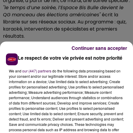
organise, à partir de 19h, ce mardi, une soirée spéciale :
"le temps d’une soirée, l’Espace Bis Bulle devient le
QG manceau des élections américaines"
écrit la
librairie sur ses réseaux sociaux. Au programme : quiz,
karaoké, intervention de spécialistes et premiers
résultats.
Continuer sans accepter
Le respect de votre vie privée est notre priorité
We and
our (447) partners
do the following data processing based on
your consent and/or our legitimate interest: Store and/or access
information on a device; Use limited data to select advertising; Create
profiles for personalised advertising; Use profiles to select personalised
advertising; Measure advertising performance; Measure content
performance; Understand audiences through statistics or combinations
of data from different sources; Develop and improve services; Create
profiles to personalise content; Use profiles to select personalised
content; Use limited data to select content; Ensure security, prevent and
detect fraud, and fix errors; Deliver and present advertising and content;
Save and communicate privacy choices. These technologies may
process personal data such as IP address and browsing data to offer