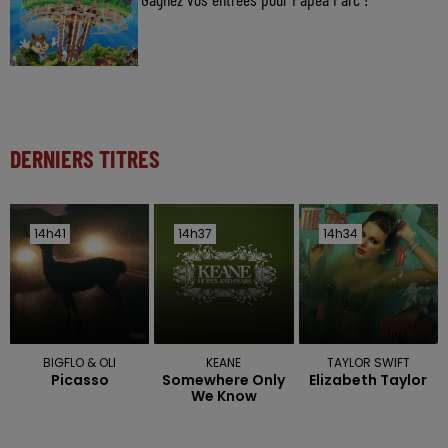
DERNIERS TITRES
14h41
14h41
14h37
14h37
14h34
14h34
BIGFLO & OLI
KEANE
TAYLOR SWIFT
Picasso
Somewhere Only
Elizabeth Taylor
We Know