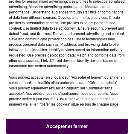
EUROPÉENNE
profiles for personalised advertising; Use profiles to select personalised
advertising; Measure advertising performance; Measure content
performance; Understand audiences through statistics or combinations
"En premier lieu, Dragan va nous apporter son
of data from different sources; Develop and improve services; Create
profiles to personalise content; Use profiles to select personalised
expérience, ce qui est une bonne chose au sein d’un
content; Use limited data to select content; Ensure security, prevent and
groupe jeune comme le nôtre. Sa connaissance du
detect fraud, and fix errors; Deliver and present advertising and content;
basket européen devrait faciliter son adaptation
Save and communicate privacy choices. These technologies may
process personal data such as IP address and browsing data to offer
dans notre championnat. Et sur le plan technique,
following functionalities: Identify devices based on information actively
Dragan a de très bonnes mains.
C’est un vrai
requested; Use precise geolocation data; Match and combine data from
attaquant, il devrait nous aider de ce côté du
other data sources; Link different devices; Identify devices based on
information transmitted automatically.
terrain
"
analyse par anticipation Elric Delord,
l'entraîneur du MSB.
Vous pouvez accepter en cliquant sur "Accepter et fermer", ou affiner en
sélectionnant les finalités et/ou partenaires dans "Gérer mes choix".
Vous pouvez également refuser en cliquant sur "Continuer sans
accepter". Vos préférences ne s'appliqueront que pour ce site. Vous
pouvez mettre à jour vos choix, ou retirer votre consentement à tout
moment via le lien "Gérer les cookies" situé en bas de chaque page.
Accepter et fermer