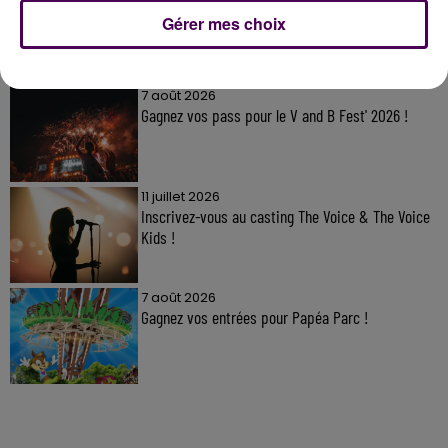
Gérer mes choix
À LA UNE
7 août 2026
Gagnez vos pass pour le V and B Fest' 2026 !
11 juillet 2026
Inscrivez-vous au casting The Voice & The Voice
Kids !
7 août 2026
Gagnez vos entrées pour Papéa Parc !