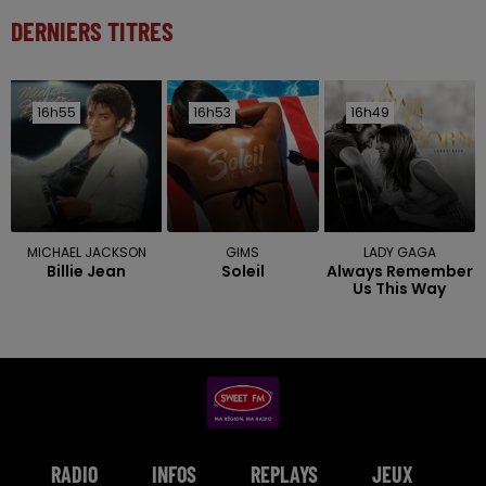
DERNIERS TITRES
16h55
16h55
16h53
16h53
16h49
16h49
MICHAEL JACKSON
GIMS
LADY GAGA
Billie Jean
Soleil
Always Remember
Us This Way
RADIO
INFOS
REPLAYS
JEUX