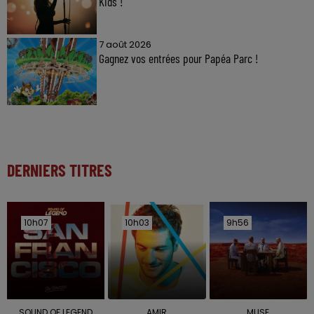
Kids !
7 août 2026
Gagnez vos entrées pour Papéa Parc !
DERNIERS TITRES
10h07
10h07
10h03
10h03
9h56
9h56
SOUND OF LEGEND
AMIR
MUSE