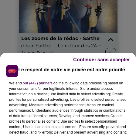
Continuer sans accepter
Le respect de votre vie privée est notre priorité
We and
our (447) partners
do the following data processing based on
your consent and/or our legitimate interest: Store and/or access
information on a device; Use limited data to select advertising; Create
profiles for personalised advertising; Use profiles to select personalised
advertising; Measure advertising performance; Measure content
Cyril Séchet, le créateur des 24 heures basket, se
performance; Understand audiences through statistics or combinations
of data from different sources; Develop and improve services; Create
souvient de nombreuses anecdotes depuis 2013 :
profiles to personalise content; Use profiles to select personalised
content; Use limited data to select content; Ensure security, prevent and
detect fraud, and fix errors; Deliver and present advertising and content;