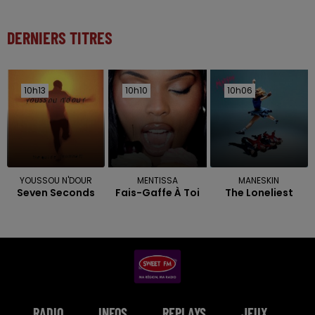
DERNIERS TITRES
10h13
10h13
10h10
10h10
10h06
10h06
YOUSSOU N'DOUR
MENTISSA
MANESKIN
Seven Seconds
Fais-Gaffe À Toi
The Loneliest
RADIO
INFOS
REPLAYS
JEUX