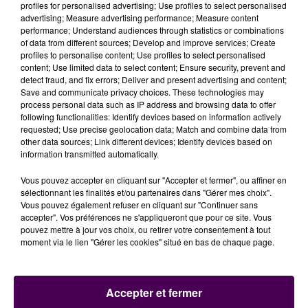
profiles for personalised advertising; Use profiles to select personalised
advertising; Measure advertising performance; Measure content
performance; Understand audiences through statistics or combinations
of data from different sources; Develop and improve services; Create
profiles to personalise content; Use profiles to select personalised
UNE LENTE RÉCONCILIATION AVEC
content; Use limited data to select content; Ensure security, prevent and
detect fraud, and fix errors; Deliver and present advertising and content;
SON SPORT
Save and communicate privacy choices. These technologies may
process personal data such as IP address and browsing data to offer
following functionalities: Identify devices based on information actively
requested; Use precise geolocation data; Match and combine data from
Elias Blais fait le deuil du sport de haut-niveau :
other data sources; Link different devices; Identify devices based on
information transmitted automatically.
Vous pouvez accepter en cliquant sur "Accepter et fermer", ou affiner en
sélectionnant les finalités et/ou partenaires dans "Gérer mes choix".
Vous pouvez également refuser en cliquant sur "Continuer sans
accepter". Vos préférences ne s'appliqueront que pour ce site. Vous
pouvez mettre à jour vos choix, ou retirer votre consentement à tout
moment via le lien "Gérer les cookies" situé en bas de chaque page.
Accepter et fermer