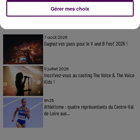
Gérer mes choix
À LA UNE
7 août 2026
Gagnez vos pass pour le V and B Fest' 2026 !
11 juillet 2026
Inscrivez-vous au casting The Voice & The Voice
Kids !
9h25
Athlétisme : quatre représentants du Centre-Val
de Loire aux...