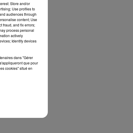
erest: Store and/or
tising; Use profiles to
tand audiences through
un
personalise content; Use
 fraud, and fix errors;
 may process personal
mation actively
vices; Identify devices
rtenaires dans "Gérer
s'appliqueront que pour
les cookies" situé en
ble