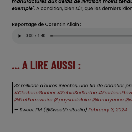
manufacturés aux délais de livraison moins tend
exemple
"
. A condition, bien sûr, que les derniers kilo
Reportage de Corentin Allain :
... A LIRE AUSSI :
33 millions d'euros injectés, une fin de chantie
#ChateauGontier
#SableSurSarthe
#FredericEtev
@FretFerroviaire
@paysdelaloire
@lamayenne
@s
— Sweet FM (@SweetFmRadio)
February 3, 2024