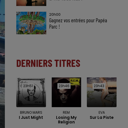
20h00
Gagnez vos entrées pour Papéa
Parc !
DERNIERS TITRES
23h51
23h51
23h46
23h46
23h43
23h43
BRUNO MARS
REM
EVA
I Just Might
Losing My
Sur La Piste
Religion