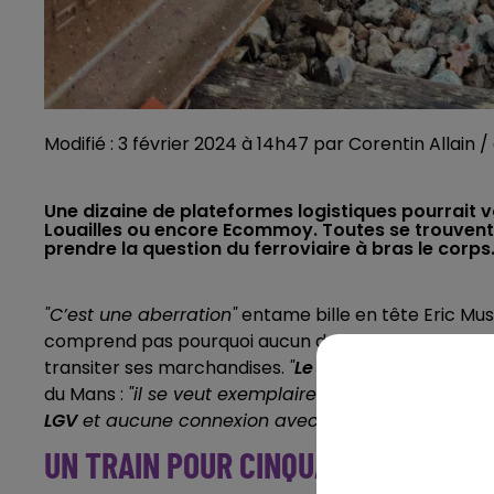
Modifié : 3 février 2024 à 14h47 par Corentin Allain 
Une dizaine de plateformes logistiques pourrait voi
Louailles ou encore Ecommoy. Toutes se trouvent
prendre la question du ferroviaire à bras le corps
"C’est une aberration"
entame bille en tête Eric Mu
comprend pas pourquoi aucun des porteurs de projets
transiter ses marchandises.
"
Le plus absurde, c’est 
du Mans :
"il se veut exemplaire sur le plan écolog
LGV
et aucune connexion avec le rail n’a été envisa
UN TRAIN POUR CINQUANTE CAMION