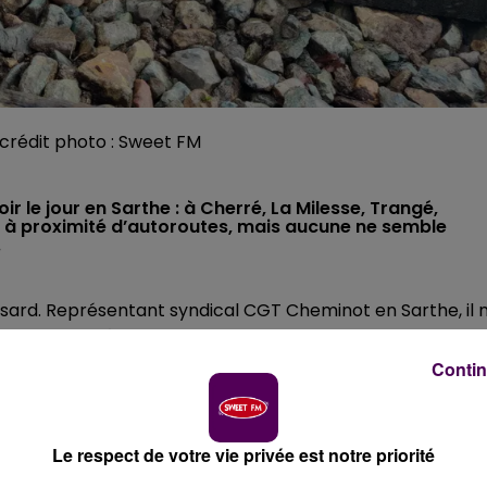
/ crédit photo : Sweet FM
r le jour en Sarthe : à Cherré, La Milesse, Trangé,
 à proximité d’autoroutes, mais aucune ne semble
.
ssard. Représentant syndical CGT Cheminot en Sarthe, il 
 d’entrepôts logistiques n’envisage le rail pour faire
celui de la Milesse
"
poursuit l’agent de circulation à la ga
Contin
ique, mais
il est situé sur l’ancienne base de travail de la
gée..."
.
S
Le respect de votre vie privée est notre priorité