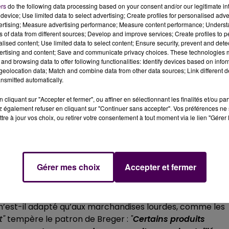
ers
do the following data processing based on your consent and/or our legitimate int
promoteurs pour importer et exporter leurs produits. Et de
device; Use limited data to select advertising; Create profiles for personalised adver
d’échangeurs. Pourtant la Sarthe n’est pas qu’un nœud
vertising; Measure advertising performance; Measure content performance; Unders
a Milesse, c’est deux-cents camions par jour, alors qu’
ns of data from different sources; Develop and improve services; Create profiles to 
alised content; Use limited data to select content; Ensure security, prevent and detect
s suffiraient quotidiennement"
poursuit Eric Mussard.
ertising and content; Save and communicate privacy choices. These technologies
la route vingt-neuf fois plus mortelle"
.
and browsing data to offer following functionalities: Identify devices based on infor
eolocation data; Match and combine data from other data sources; Link different de
OU DANS LA RAQUETTE ?
nsmitted automatically.
cliquant sur "Accepter et fermer", ou affiner en sélectionnant les finalités et/ou pa
 sont autant d’arguments qui pèsent contre le train au
 également refuser en cliquant sur "Continuer sans accepter". Vos préférences ne 
n parle de quatre ou cinq ans, c’est déjà beaucoup"
tre à jour vos choix, ou retirer votre consentement à tout moment via le lien "Gérer 
de marchandises Breger, basé en Mayenne.
Mais la plus
ue
. Impossible, ou presque, pour un industriel d’être renta
 complet.
Gérer mes choix
Accepter et fermer
ION
i à 80% minimum toute l’année
"
poursuit Vincent Lesage. Se
ail n’est-il adapté qu’aux marchandises lourdes, comme les
t"
tempère le patron de Breger :
"
Certains produits