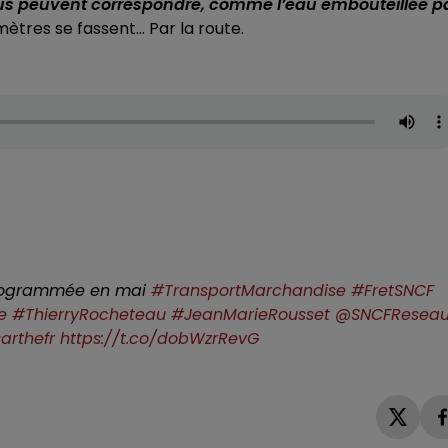
us peuvent correspondre, comme l’eau embouteillée p
mètres se fassent... Par la route.
r programmée en mai
#TransportMarchandise
#FretSNCF
e
#ThierryRocheteau
#JeanMarieRousset
@SNCFResea
arthefr
https://t.co/dobWzrRevG