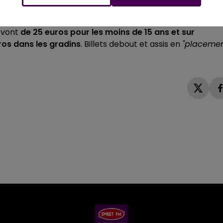
t de démarrer pour ce concert exceptionnel organisé par 
-t-on, en promettant de
"revivre en live tous les plus
s vont
de 25 euros pour les moins de 15 ans et sur
uros dans les gradins
. Billets debout et assis en
"placeme