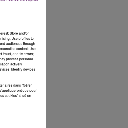
erest: Store and/or
tising; Use profiles to
tand audiences through
 à
personalise content; Use
 fraud, and fix errors;
 may process personal
mation actively
vices; Identify devices
rtenaires dans "Gérer
is
s'appliqueront que pour
les cookies" situé en
e