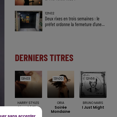
12h02
Deux rixes en trois semaines : le
préfet ordonne la fermeture d'une...
DERNIERS TITRES
13h03
13h03
13h00
13h00
12h56
12h56
HARRY STYLES
ORIA
BRUNO MARS
Sign Of The
Soirée
I Just Might
Times
Mondaine
uer sans accepter