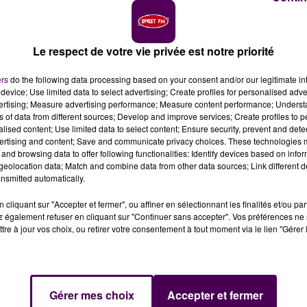
Le respect de votre vie privée est notre priorité
 crédit photo : IAM
ers
do the following data processing based on your consent and/or our legitimate int
device; Use limited data to select advertising; Create profiles for personalised adver
vertising; Measure advertising performance; Measure content performance; Unders
vont être conquis : Akhenaton et les siens feront étape
ns of data from different sources; Develop and improve services; Create profiles to 
igure parmi la trentaine de dates prévues par IAM.
alised content; Use limited data to select content; Ensure security, prevent and detect
ertising and content; Save and communicate privacy choices. These technologies
and browsing data to offer following functionalities: Identify devices based on infor
 des années 90 et 2000,
"L'Ecole du Micro-d'Argent"
,
eolocation data; Match and combine data from other data sources; Link different de
rançais jamais réalisé, reste l'oeuvre emblématique
nsmitted automatically.
n
. Pratiquement trois décennies après la sortie de ce
cliquant sur "Accepter et fermer", ou affiner en sélectionnant les finalités et/ou pa
es cinq comparses du groupe
IAM
se sont fait plus rares ma
 également refuser en cliquant sur "Continuer sans accepter". Vos préférences ne 
 Blois, où une date est annoncée
dans la salle du Jeu-de-
tre à jour vos choix, ou retirer votre consentement à tout moment via le lien "Gérer 
NS
Gérer mes choix
Accepter et fermer
c une première partie -non encore attribuée- à 21h et un