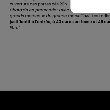
ouverture des portes dès 20h :
"La billetterie vien
Chato’do en partenariat avec Agglopolys"
annonce
grands morceaux du groupe marseillais"
. Les tarif
justificatif à l'entrée, à 43 euros en fosse et 45 e
libre"
.