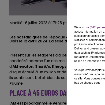
Modifié : 6 juillet 2023 à 17h25 par Emilien Borderie /
We and
our (447) partn
access information on a 
select personalised ad
Les nostalgiques de l'époque du "Micro d'Argent" 
statistics or combinatio
Blois le 12 avril 2024. La salle du Jeu-de-Paume f
profiles to select person
Deliver and present adv
data such as IP address 
Présent sur les étagères d'à peu près tous les ados
requested; Use precise g
considéré comme l'un des meilleurs albums de rap f
based on information tra
d'
Akhenaton, Shurik'n, Kheops, Imhotep et Kephre
Vous pouvez accepter en 
disque écoulé à un million et demi d'exemplaires, l
mes choix". Vous pouvez
ils continuent bel et bien de se produire... comme à
ce site. Vous pouvez met
bas de chaque page.
Paume
.
PLACE À 45 EUROS DANS LES GRADI
IAM est programmé le vendredi 12 avril 2024
, ave