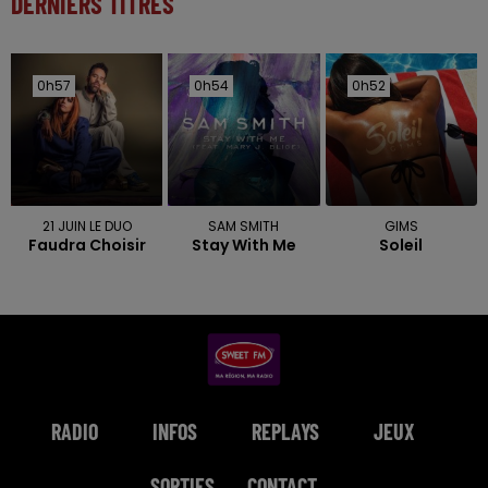
DERNIERS TITRES
0h57
0h57
0h54
0h54
0h52
0h52
21 JUIN LE DUO
SAM SMITH
GIMS
Faudra Choisir
Stay With Me
Soleil
RADIO
INFOS
REPLAYS
JEUX
SORTIES
CONTACT