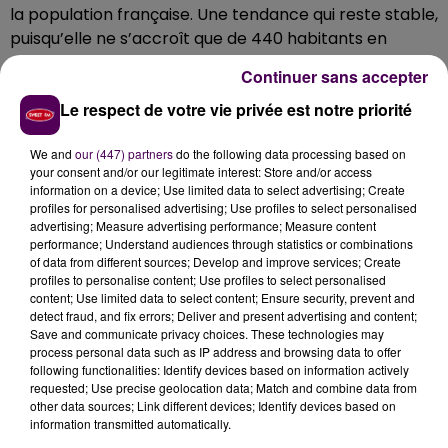
la population française. Une tendance qui reste stable,
puisqu’elle ne s’accroît que de 440 habitants en
moyenne chaque année,
"soit une progression
Continuer sans accepter
annuelle de la population presque nulle"
précise
Le respect de votre vie privée est notre priorité
l’étude. Il est à noter que le Loiret et l’Indre-et-Loire
sont les départements les plus peuplés. A eux-seuls,
We and
our (447) partners
do the following data processing based on
ils regroupent la moitié de la population régionale, et
your consent and/or our legitimate interest: Store and/or access
sont en croissance constante.
Le nombre d’habitants
information on a device; Use limited data to select advertising; Create
en Eure-et-Loir et en Loir-et-Cher diminue peu
(- 0,1
profiles for personalised advertising; Use profiles to select personalised
advertising; Measure advertising performance; Measure content
%). Côté eurélien, l’excédent du solde naturel (plus de
performance; Understand audiences through statistics or combinations
naissances que de décès) compense en partie le
of data from different sources; Develop and improve services; Create
déficit du solde migratoire (plus de départs que
profiles to personalise content; Use profiles to select personalised
content; Use limited data to select content; Ensure security, prevent and
d’arrivées). Dans le Loir-et-Cher, le solde naturel est
detect fraud, and fix errors; Deliver and present advertising and content;
négatif, tandis que le solde migratoire est nul. On
Save and communicate privacy choices. These technologies may
relèvera aussi que parmi les quarante communes les
process personal data such as IP address and browsing data to offer
following functionalities: Identify devices based on information actively
plus peuplées de la région, les plus fortes baisses sont
requested; Use precise geolocation data; Match and combine data from
constatées dans des communes-centre d’aire
other data sources; Link different devices; Identify devices based on
d’attraction des villes de moins de 50 000 habitants :
information transmitted automatically.
les populations de Nogent-le-Rotrou et Vendôme ont