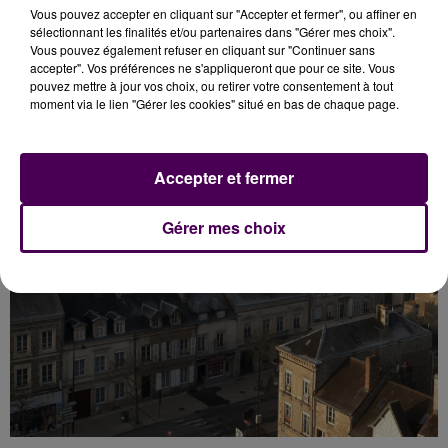
Vous pouvez accepter en cliquant sur "Accepter et fermer", ou affiner en
le plus fortement diminué (de -1,7% à -1,3% par an) au
sélectionnant les finalités et/ou partenaires dans "Gérer mes choix".
profit de communes dans les zones d’influence
Vous pouvez également refuser en cliquant sur "Continuer sans
accepter". Vos préférences ne s'appliqueront que pour ce site. Vous
urbaine d’Orléans et de Tours.
pouvez mettre à jour vos choix, ou retirer votre consentement à tout
moment via le lien "Gérer les cookies" situé en bas de chaque page.
Accepter et fermer
Gérer mes choix