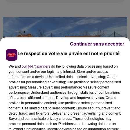
Continuer sans accepter
Le respect de votre vie privée est notre priorité
We and
our (447) partners
do the following data processing based on
your consent and/or our legitimate interest: Store and/or access
information on a device; Use limited data to select advertising; Create
DES BÉBÉS D’ICI QUELQUES MOIS ?
profiles for personalised advertising; Use profiles to select personalised
advertising; Measure advertising performance; Measure content
performance; Understand audiences through statistics or combinations
Dès leur arrivée à Beauval, les deux femelles et le
of data from different sources; Develop and improve services; Create
profiles to personalise content; Use profiles to select personalised
mâle ont été placés en quarantaine.
"Tout s’est très
content; Use limited data to select content; Ensure security, prevent and
bien passé, ils se sont très vite acclimatés à leur
detect fraud, and fix errors; Deliver and present advertising and content;
nouvel environnement"
assure la vétérinaire qui les a
Save and communicate privacy choices. These technologies may
process personal data such as IP address and browsing data to offer
accompagnés tout au long de leur voyage entre l’Asie
following functionalities: Identify devices based on information actively