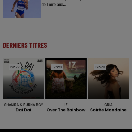
de Loire aux...
DERNIERS TITRES
12h27
12h27
12h23
12h23
12h20
12h20
SHAKIRA & BURNA BOY
IZ
ORIA
Dai Dai
Over The Rainbow
Soirée Mondaine