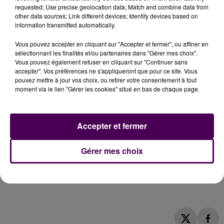
et le Loir-et-Cher. Et avec son équipe de soigneurs
requested; Use precise geolocation data; Match and combine data from
renforcée par un expert chinois, Nicolas Goddard a
other data sources; Link different devices; Identify devices based on
information transmitted automatically.
observé la mise en contact entre les trois primates
"qui ne se connaissaient pas".
Ce n’est qu’au cours de
Vous pouvez accepter en cliquant sur "Accepter et fermer", ou affiner en
leur quarantaine que la mise en relation a été faite.
sélectionnant les finalités et/ou partenaires dans "Gérer mes choix".
"Tout va pour le mieux, ils passent leur temps à
Vous pouvez également refuser en cliquant sur "Continuer sans
accepter". Vos préférences ne s'appliqueront que pour ce site. Vous
s’épouiller !"
. Ces animaux nés en captivité ne
pouvez mettre à jour vos choix, ou retirer votre consentement à tout
devraient pas être trop impressionnés par l’afflux de
moment via le lien "Gérer les cookies" situé en bas de chaque page.
visiteurs aux abords de leur nouveau lieu de vie, assure
le zoo... qui espère bientôt des bébés ?
"D’ici quelques
mois"
parie Rodolphe Delord !
Accepter et fermer
Rodolphe Delors au micro de Nicolas Terrien :
Gérer mes choix