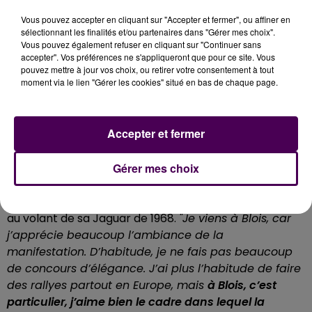
Vous pouvez accepter en cliquant sur "Accepter et fermer", ou affiner en
sélectionnant les finalités et/ou partenaires dans "Gérer mes choix".
Vous pouvez également refuser en cliquant sur "Continuer sans
accepter". Vos préférences ne s'appliqueront que pour ce site. Vous
pouvez mettre à jour vos choix, ou retirer votre consentement à tout
moment via le lien "Gérer les cookies" situé en bas de chaque page.
ENTRE 10 ET 12 000 VISITEURS
Accepter et fermer
Gérer mes choix
Sur le pont Jacques-Gabriel, d’autres personnes
viennent exposer leurs voitures, mais aussi participer
au concours d’élégance, comme Alain, parti de Paris
au volant de sa Jaguar de 1968.
"Je viens à Blois, car
j’apprécie beaucoup l’ambiance de la
manifestation. D’habitude, je ne fais pas beaucoup
de concours d’élégance. J’ai plus l’habitude de faire
des rallyes partout en Europe, mais
à Blois, c’est
particulier, j’aime bien le cadre dans lequel la