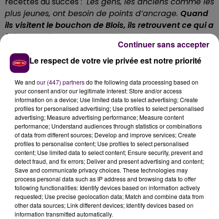
recettes du succès :
"Les gens, les anciens comme les
plus jeunes, ont besoin de points d’ancrage.
Quand
ils visitent le bouchon de Blois, ils retrouvent ce qui a
fait leur enfance ou une voiture qu’ils ont connue
Continuer sans accepter
quand ils étaient petits
"
. Au total, plus de 200
Le respect de votre vie privée est notre priorité
véhicules étaient exposés :
"C’est un musée
éphémère à ciel ouvert de l’automobile européenne,
We and
our (447) partners
do the following data processing based on
nous avons des pièces qui sont sorties des chaînes
your consent and/or our legitimate interest: Store and/or access
de production entre 1900 et les années 2000,
c’est
information on a device; Use limited data to select advertising; Create
un siècle de l’histoire de l’automobile que nous
profiles for personalised advertising; Use profiles to select personalised
advertising; Measure advertising performance; Measure content
admirons aujourd’hui
"
souligne l’organisateur.
performance; Understand audiences through statistics or combinations
of data from different sources; Develop and improve services; Create
profiles to personalise content; Use profiles to select personalised
content; Use limited data to select content; Ensure security, prevent and
detect fraud, and fix errors; Deliver and present advertising and content;
Save and communicate privacy choices. These technologies may
process personal data such as IP address and browsing data to offer
following functionalities: Identify devices based on information actively
requested; Use precise geolocation data; Match and combine data from
other data sources; Link different devices; Identify devices based on
information transmitted automatically.