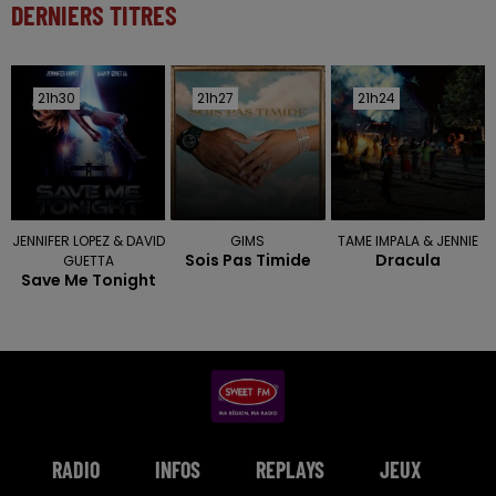
DERNIERS TITRES
21h30
21h30
21h27
21h27
21h24
21h24
JENNIFER LOPEZ & DAVID
GIMS
TAME IMPALA & JENNIE
Sois Pas Timide
Dracula
GUETTA
Save Me Tonight
RADIO
INFOS
REPLAYS
JEUX