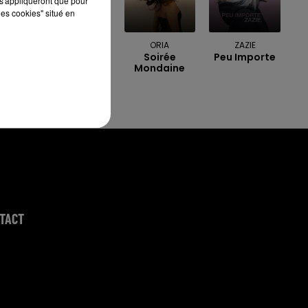
s'appliqueront que pour
les cookies" situé en
DOECHII
ORIA
ZAZIE
Anxiety
Soirée
Peu Importe
Mondaine
TACT