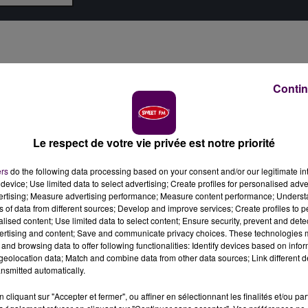
Contin
Le respect de votre vie privée est notre priorité
ers
do the following data processing based on your consent and/or our legitimate int
device; Use limited data to select advertising; Create profiles for personalised adver
vertising; Measure advertising performance; Measure content performance; Unders
ns of data from different sources; Develop and improve services; Create profiles to 
alised content; Use limited data to select content; Ensure security, prevent and detect
ertising and content; Save and communicate privacy choices. These technologies
and browsing data to offer following functionalities: Identify devices based on infor
eolocation data; Match and combine data from other data sources; Link different de
nsmitted automatically.
cliquant sur "Accepter et fermer", ou affiner en sélectionnant les finalités et/ou pa