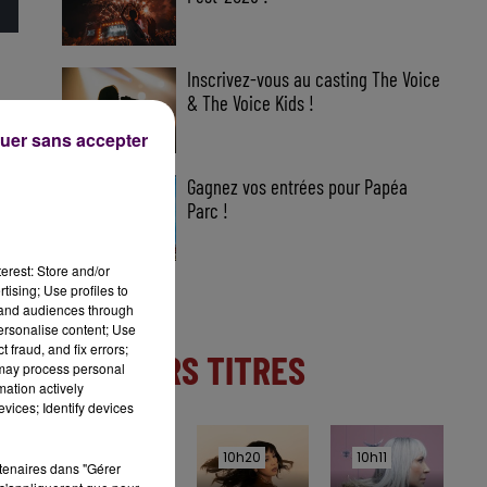
Inscrivez-vous au casting The Voice
& The Voice Kids !
uer sans accepter
Gagnez vos entrées pour Papéa
Parc !
erest: Store and/or
tising; Use profiles to
tand audiences through
personalise content; Use
 fraud, and fix errors;
DERNIERS TITRES
 may process personal
mation actively
vices; Identify devices
10h23
10h23
10h20
10h20
10h11
10h11
rtenaires dans "Gérer