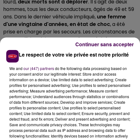
lourd,
deux morts sont à déplorer
. Il s'agit de deux
hommes, tous les deux conducteurs, âgés de 49 et 59
ans. Dans le dernier véhicule impliqué,
une femme
d'une vingtaine d'années, en état de choc
, a été
prise en charge par les secours. Les circonstances de
cette collision doivent encore être précisées.
Continuer sans accepter
CIRCULATION PERTURBÉE
Le respect de votre vie privée est notre priorité
A 9h ce mardi, l'intervention des services de secours
We and
our (447) partners
do the following data processing based on
et des forces de l'ordre était toujours en cours. La
your consent and/or our legitimate interest: Store and/or access
information on a device; Use limited data to select advertising; Create
circulation restait fortement perturbée dans le
profiles for personalised advertising; Use profiles to select personalised
secteur.
La D951 a dû être, jusqu'à nouvel pordre,
advertising; Measure advertising performance; Measure content
fermée au trafic
. Des déviations ont été mises en
performance; Understand audiences through statistics or combinations
of data from different sources; Develop and improve services; Create
place autour de Saint-Laurent-Nouan, par Muides-
profiles to personalise content; Use profiles to select personalised
sur-Loire et La Ferté-Saint-Cyr.
content; Use limited data to select content; Ensure security, prevent and
detect fraud, and fix errors; Deliver and present advertising and content;
Save and communicate privacy choices. These technologies may
process personal data such as IP address and browsing data to offer
following functionalities: Identify devices based on information actively