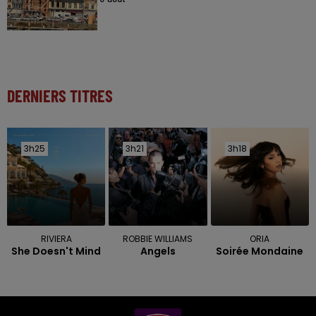
DERNIERS TITRES
3h25
3h25
3h21
3h21
3h18
3h18
RIVIERA
ROBBIE WILLIAMS
ORIA
She Doesn't Mind
Angels
Soirée Mondaine