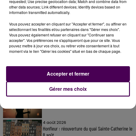
requested; Use precise geolocation data; Match and combine data from
other data sources; Link different devices; Identify devices based on
information transmitted automatically.
Vous pouvez accepter en cliquant sur "Accepter et fermer", ou affiner en
sélectionnant les finalités et/ou partenaires dans "Gérer mes choix".
Vous pouvez également refuser en cliquant sur "Continuer sans
accepter". Vos préférences ne s'appliqueront que pour ce site. Vous
À LA UNE
pouvez mettre à jour vos choix, ou retirer votre consentement à tout
moment via le lien "Gérer les cookies" situé en bas de chaque page.
31 juillet 2026
Gagnez vos entrées à Terra Botanica !
Accepter et fermer
Gérer mes choix
11 juillet 2026
Inscrivez-vous au casting The Voice & The Voice
Kids !
4 août 2026
Honfleur : réouverture du quai Sainte-Catherine le
8 août