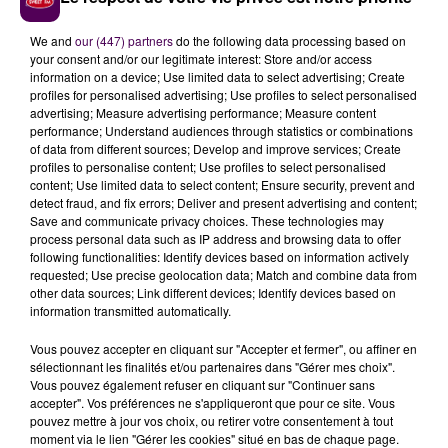
"que toute la lumière soit faite"
: il appartient à la
"la
Congrégation pour la doctrine de la foi"
de se
We and
our (447) partners
do the following data processing based on
your consent and/or our legitimate interest: Store and/or access
prononcer sur cette procédure interne.
information on a device; Use limited data to select advertising; Create
LES PAROISSIENS PRÉVENUS
profiles for personalised advertising; Use profiles to select personalised
advertising; Measure advertising performance; Measure content
DIRECTEMENT
performance; Understand audiences through statistics or combinations
of data from different sources; Develop and improve services; Create
profiles to personalise content; Use profiles to select personalised
Le diocèse de Blois rappelle qu'il
"condamne avec la
content; Use limited data to select content; Ensure security, prevent and
detect fraud, and fix errors; Deliver and present advertising and content;
plus grande fermeté tout fait d’agression sexuelle et
Save and communicate privacy choices. These technologies may
d’abus tout en sachant que rien ne peut totalement
process personal data such as IP address and browsing data to offer
réparer les blessures causées"
avant d'inviter tout
following functionalities: Identify devices based on information actively
requested; Use precise geolocation data; Match and combine data from
éventuel témoin ou toute victime à s'en remettre à
la
other data sources; Link different devices; Identify devices based on
cellule d’écoute et d’accueil locale qui reste
information transmitted automatically.
joignable par téléphone au 02 54 56 40 61
ou par
mail, via
paroledevictimes@catholique-blois.net
.
Vous pouvez accepter en cliquant sur "Accepter et fermer", ou affiner en
sélectionnant les finalités et/ou partenaires dans "Gérer mes choix".
Jean-Pierre Batut souligne avoir prévenu lui-même
Vous pouvez également refuser en cliquant sur "Continuer sans
les paroissiens de Vendôme
"en allant à leur
accepter". Vos préférences ne s'appliqueront que pour ce site. Vous
rencontre lors des messes dominicales de ces 12 et
pouvez mettre à jour vos choix, ou retirer votre consentement à tout
moment via le lien "Gérer les cookies" situé en bas de chaque page.
13 novembre"
.