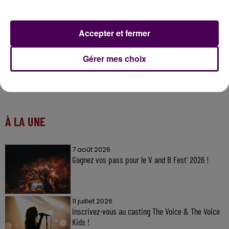
Accepter et fermer
Gérer mes choix
À LA UNE
7 août 2026
Gagnez vos pass pour le V and B Fest' 2026 !
11 juillet 2026
Inscrivez-vous au casting The Voice & The Voice
Kids !