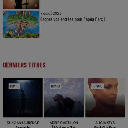
7 août 2026
Gagnez vos entrées pour Papéa Parc !
DERNIERS TITRES
16h13
16h13
16h10
16h10
16h06
16h06
DUNCAN LAURENCE
ADELE CASTILLON
ALICIA KEYS
Arcade
Été Avec Toi
Girl On Fire