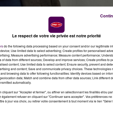
Contin
Le respect de votre vie privée est notre priorité
ers
do the following data processing based on your consent and/or our legitimate int
ternet de la préfecture. Certains éléments laissent
device; Use limited data to select advertising; Create profiles for personalised adver
staller dans le Loir-et-Cher lors du week-end de la
vertising; Measure advertising performance; Measure content performance; Unders
ns of data from different sources; Develop and improve services; Create profiles to 
alised content; Use limited data to select content; Ensure security, prevent and detect
ertising and content; Save and communicate privacy choices. These technologies
ion, le Loir-et-Cher sera-t-il le point de chute du tekniv
and browsing data to offer following functionalities: Identify devices based on infor
s éléments laissent penser
"qu'un rassemblement festif à
eolocation data; Match and combine data from other data sources; Link different de
nsmitted automatically.
iers de participants est susceptible de se dérouler ent
 9h"
.
cliquant sur "Accepter et fermer", ou affiner en sélectionnant les finalités et/ou pa
 également refuser en cliquant sur "Continuer sans accepter". Vos préférences ne 
ONCÉES
tre à jour vos choix, ou retirer votre consentement à tout moment via le lien "Gérer 
s devants :
il publie deux arrêtés visant à empêcher la