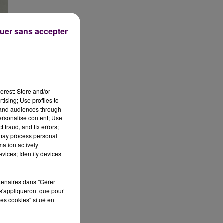
uer sans accepter
erest: Store and/or
tising; Use profiles to
tand audiences through
personalise content; Use
 fraud, and fix errors;
 may process personal
al
mation actively
vices; Identify devices
re
rtenaires dans "Gérer
s'appliqueront que pour
les cookies" situé en