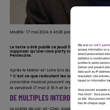
Modifié : 17 mai 2024 à 4h28 par Bastien Bougeard
We and
our (447) partn
Le texte a été publié ce jeudi 16 mai sur le site in
access information on a 
supposer qu'une rave party non déclarée pour s'in
select personalised ad
Pentecôte.
statistics or combinatio
profiles to select person
Deliver and present adv
Après le Maine-et-Loire lors du week-end de l'Ascens
data such as IP address 
?
C'est ce que redoutent les services de l'État
. De
requested; Use precise g
based on information tra
caractère musical pouvant regrouper plusieurs mill
le vendredi 17 mai à 16 h et le mardi 21 mai 2024 à
Vous pouvez accepter en 
mes choix". Vous pouvez
DE MULTIPLES INTERDICTIONS ANN
ce site. Vous pouvez met
bas de chaque page.
Le préfet de Loir-et-Cher, Xavier Pelletier, prend le