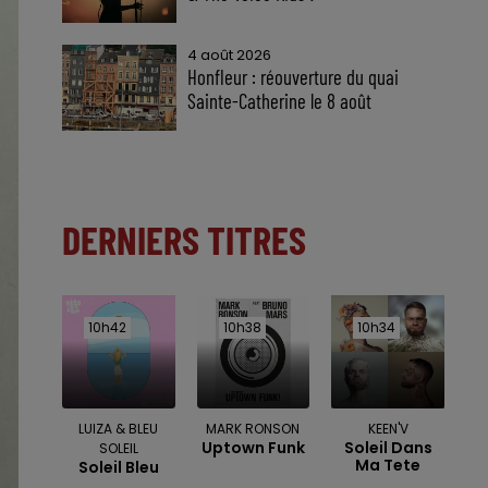
4 août 2026
Honfleur : réouverture du quai
Sainte-Catherine le 8 août
DERNIERS TITRES
10h42
10h42
10h38
10h38
10h34
10h34
LUIZA & BLEU
MARK RONSON
KEEN'V
Uptown Funk
Soleil Dans
SOLEIL
Ma Tete
Soleil Bleu